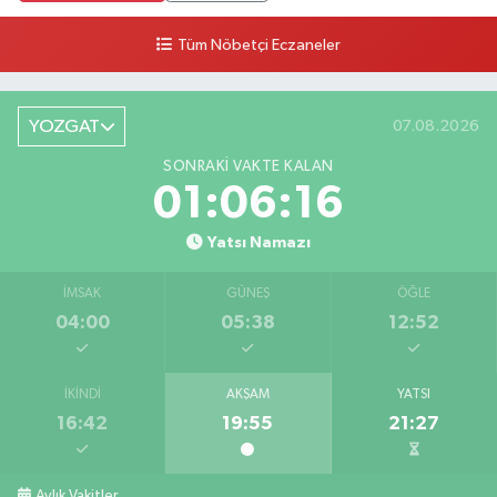
Tüm Nöbetçi Eczaneler
YOZGAT
07.08.2026
SONRAKI VAKTE KALAN
01:06:16
Yatsı Namazı
İMSAK
GÜNEŞ
ÖĞLE
04:00
05:38
12:52
İKINDI
AKŞAM
YATSI
16:42
19:55
21:27
Aylık Vakitler