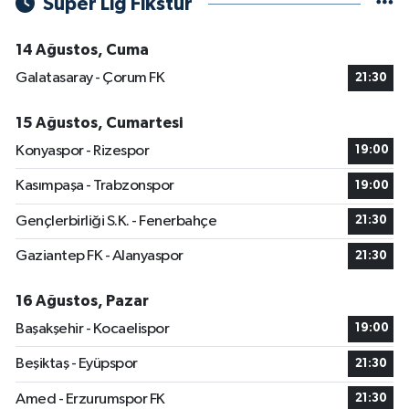
Süper Lig Fikstür
14 Ağustos, Cuma
Galatasaray - Çorum FK
21:30
15 Ağustos, Cumartesi
Konyaspor - Rizespor
19:00
Kasımpaşa - Trabzonspor
19:00
Gençlerbirliği S.K. - Fenerbahçe
21:30
Gaziantep FK - Alanyaspor
21:30
16 Ağustos, Pazar
Başakşehir - Kocaelispor
19:00
Beşiktaş - Eyüpspor
21:30
Amed - Erzurumspor FK
21:30