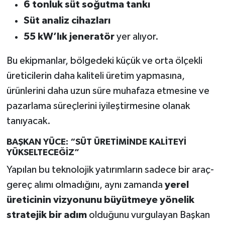
6 tonluk süt soğutma tankı
Süt analiz cihazları
55 kW’lık jeneratör
yer alıyor.
Bu ekipmanlar, bölgedeki küçük ve orta ölçekli
üreticilerin daha kaliteli üretim yapmasına,
ürünlerini daha uzun süre muhafaza etmesine ve
pazarlama süreçlerini iyileştirmesine olanak
tanıyacak.
BAŞKAN YÜCE: “SÜT ÜRETİMİNDE KALİTEYİ
YÜKSELTECEĞİZ”
Yapılan bu teknolojik yatırımların sadece bir araç-
gereç alımı olmadığını, aynı zamanda
yerel
üreticinin vizyonunu büyütmeye yönelik
stratejik bir adım
olduğunu vurgulayan Başkan