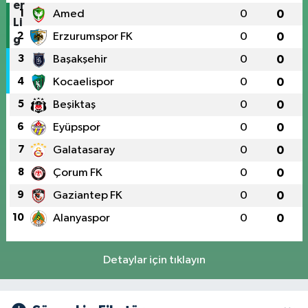
1
Amed
0
0
2
Erzurumspor FK
0
0
3
Başakşehir
0
0
4
Kocaelispor
0
0
5
Beşiktaş
0
0
6
Eyüpspor
0
0
7
Galatasaray
0
0
8
Çorum FK
0
0
9
Gaziantep FK
0
0
10
Alanyaspor
0
0
Detaylar için tıklayın