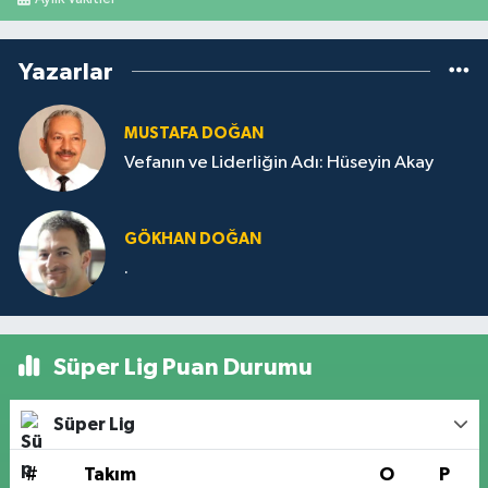
Yazarlar
MUSTAFA DOĞAN
Vefanın ve Liderliğin Adı: Hüseyin Akay
GÖKHAN DOĞAN
.
Süper Lig Puan Durumu
Süper Lig
#
Takım
O
P