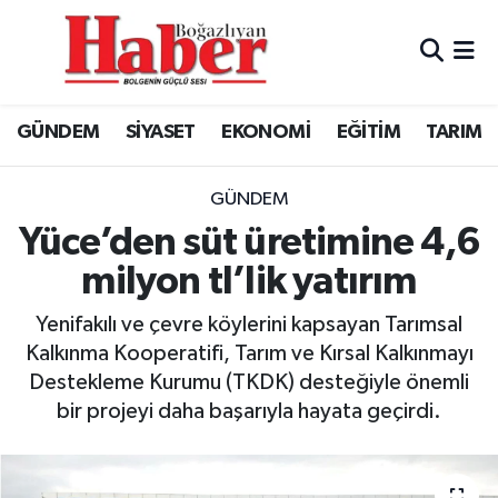
GÜNDEM
GÜNDEM
Boğazlıyan Hava Durumu
GÜNDEM
SİYASET
EKONOMİ
EĞİTİM
TARIM
SİYASET
EKONOMİ
Boğazlıyan Trafik Yoğunluk Haritası
EKONOMİ
SİYASET
TFF 3.Lig 3.Grup Puan Durumu ve Fikstür
GÜNDEM
Yüce’den süt üretimine 4,6
EĞİTİM
EĞİTİM
Tüm Manşetler
milyon tl’lik yatırım
TARIM
SPOR
Son Dakika Haberleri
Yenifakılı ve çevre köylerini kapsayan Tarımsal
Kalkınma Kooperatifi, Tarım ve Kırsal Kalkınmayı
SPOR
Haber Arşivi
Destekleme Kurumu (TKDK) desteğiyle önemli
bir projeyi daha başarıyla hayata geçirdi.
Foto Galeri
Video