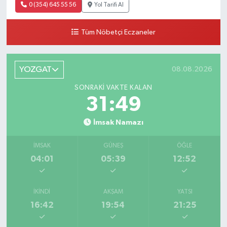
0 (354) 645 55 56
Yol Tarifi Al
Yazarlar
Tüm Nöbetçi Eczaneler
YOZGAT
08.08.2026
SONRAKI VAKTE KALAN
31:49
İmsak Namazı
İMSAK
GÜNEŞ
ÖĞLE
04:01
05:39
12:52
İKINDI
AKŞAM
YATSI
16:42
19:54
21:25