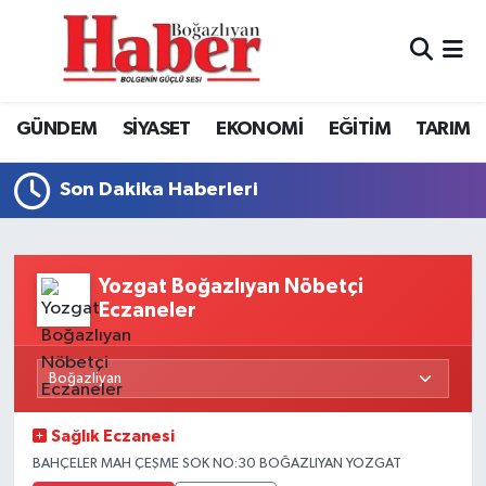
GÜNDEM
GÜNDEM
Boğazlıyan Hava Durumu
GÜNDEM
SİYASET
EKONOMİ
EĞİTİM
TARIM
SİYASET
EKONOMİ
Boğazlıyan Trafik Yoğunluk Haritası
Son Dakika Haberleri
EKONOMİ
SİYASET
TFF 3.Lig 3.Grup Puan Durumu ve Fikstür
EĞİTİM
EĞİTİM
Tüm Manşetler
Yozgat Boğazlıyan Nöbetçi
TARIM
SPOR
Son Dakika Haberleri
Eczaneler
SPOR
Haber Arşivi
Foto Galeri
Sağlık Eczanesi
BAHÇELER MAH ÇEŞME SOK NO:30 BOĞAZLIYAN YOZGAT
Video