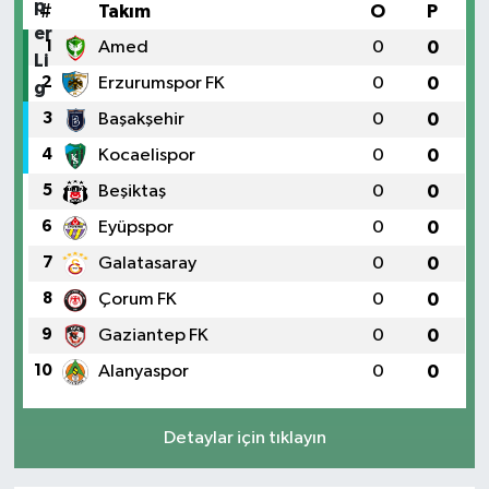
#
Takım
O
P
1
Amed
0
0
2
Erzurumspor FK
0
0
3
Başakşehir
0
0
4
Kocaelispor
0
0
5
Beşiktaş
0
0
6
Eyüpspor
0
0
7
Galatasaray
0
0
8
Çorum FK
0
0
9
Gaziantep FK
0
0
10
Alanyaspor
0
0
Detaylar için tıklayın