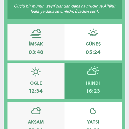
Güçlü bir mümin, zayıf olandan daha hayırlıdır ve Allâhü
Yazarlar
Teâlâ'ya daha sevimlidir. (Hadis-i şerif)
İMSAK
GÜNEŞ
03:48
05:24
ÖĞLE
İKINDI
12:34
16:23
AKŞAM
YATSI