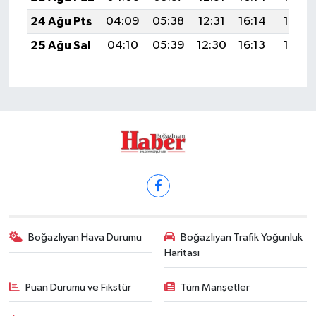
24 Ağu Pts
04:09
05:38
12:31
16:14
19:13
25 Ağu Sal
04:10
05:39
12:30
16:13
19:12
Boğazlıyan Hava Durumu
Boğazlıyan Trafik Yoğunluk
Haritası
Puan Durumu ve Fikstür
Tüm Manşetler