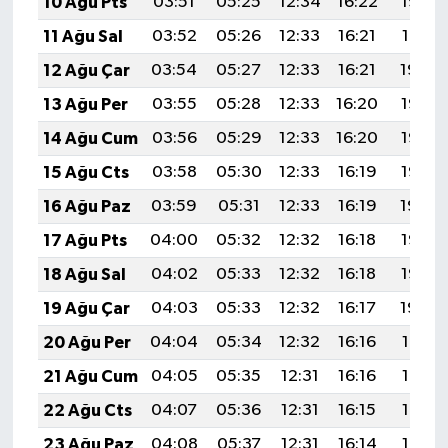
10 Ağu Pts
03:51
05:25
12:34
16:22
19:32
11 Ağu Sal
03:52
05:26
12:33
16:21
19:31
12 Ağu Çar
03:54
05:27
12:33
16:21
19:29
13 Ağu Per
03:55
05:28
12:33
16:20
19:28
14 Ağu Cum
03:56
05:29
12:33
16:20
19:27
15 Ağu Cts
03:58
05:30
12:33
16:19
19:26
16 Ağu Paz
03:59
05:31
12:33
16:19
19:24
17 Ağu Pts
04:00
05:32
12:32
16:18
19:23
18 Ağu Sal
04:02
05:33
12:32
16:18
19:22
19 Ağu Çar
04:03
05:33
12:32
16:17
19:20
20 Ağu Per
04:04
05:34
12:32
16:16
19:19
21 Ağu Cum
04:05
05:35
12:31
16:16
19:18
22 Ağu Cts
04:07
05:36
12:31
16:15
19:16
23 Ağu Paz
04:08
05:37
12:31
16:14
19:15