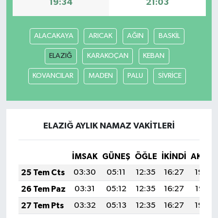
19:34
21:03
ALACAKAYA
ARICAK
AĞIN
BASKİL
ELAZIĞ
KARAKOÇAN
KEBAN
KOVANCILAR
MADEN
PALU
SİVRİCE
ELAZIĞ AYLIK NAMAZ VAKITLERI
İMSAK
GÜNEŞ
ÖĞLE
İKINDI
AKŞA
25 Tem Cts
03:30
05:11
12:35
16:27
19:48
26 Tem Paz
03:31
05:12
12:35
16:27
19:47
27 Tem Pts
03:32
05:13
12:35
16:27
19:46