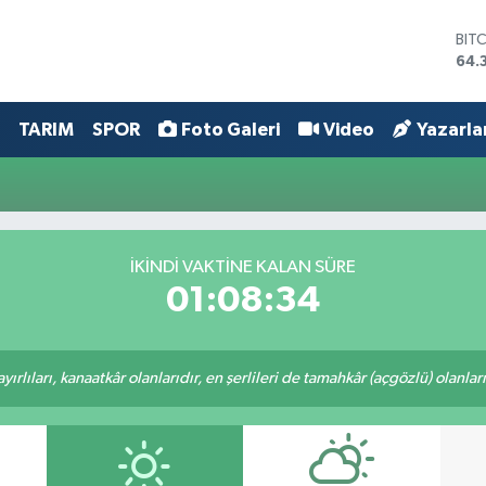
BIT
64.
DO
47,
EU
TARIM
SPOR
Foto Galeri
Video
Yazarla
55,
STE
64,
GRA
657
BİS
İKINDI VAKTINE KALAN SÜRE
13.
01:08:34
rlıları, kanaatkâr olanlarıdır, en şerlileri de tamahkâr (açgözlü) olanlarıd