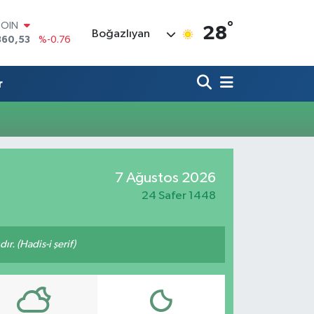
°
COIN
28
Boğazlıyan
360,53
%-0.76
LAR
7069
%0.17
RO
r
0265
%0.01
RLİN
1897
%0.02
M ALTIN
4.81
%1.44
T100
7 Ağustos 2026
887
%64
24 Safer 1448
ır. (Hadis-i şerif)