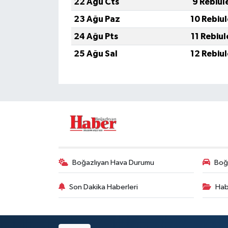
22 Ağu Cts
9 Rebiul
23 Ağu Paz
10 Rebiu
24 Ağu Pts
11 Rebiu
25 Ağu Sal
12 Rebiu
Boğazlıyan Hava Durumu
Boğa
Son Dakika Haberleri
Hab