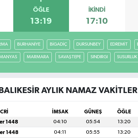
ÖĞLE
İKINDI
13:19
17:10
RMA
BURHANİYE
BİGADİÇ
DURSUNBEY
EDREMİT
MANYAS
MARMARA
SAVAŞTEPE
SINDIRGI
SUSURLUK
BALIKESİR AYLIK NAMAZ VAKITLER
İCRİ
İMSAK
GÜNEŞ
ÖĞLE
fer 1448
04:10
05:54
13:20
fer 1448
04:11
05:55
13:20