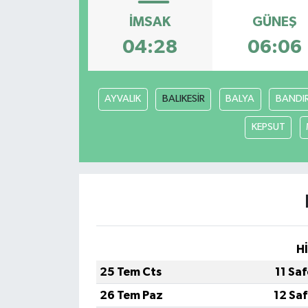
İMSAK
GÜNEŞ
Yazarlar
04:28
06:06
AYVALIK
BALIKESİR
BALYA
BANDI
KEPSUT
H
25 Tem Cts
11 Sa
26 Tem Paz
12 Sa