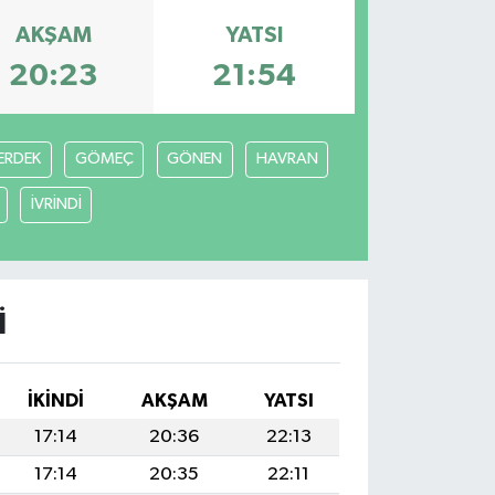
AKŞAM
YATSI
20:23
21:54
ERDEK
GÖMEÇ
GÖNEN
HAVRAN
İVRİNDİ
I
İKINDI
AKŞAM
YATSI
17:14
20:36
22:13
17:14
20:35
22:11