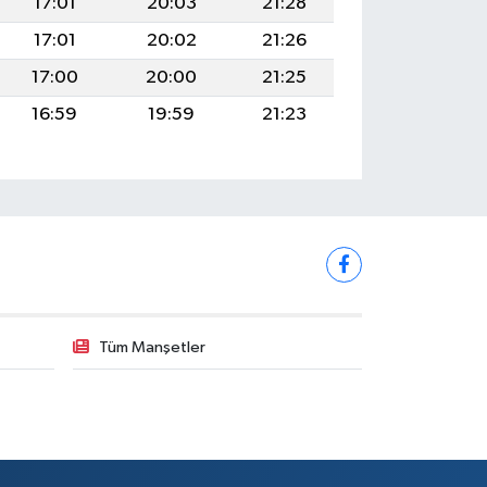
17:01
20:03
21:28
17:01
20:02
21:26
17:00
20:00
21:25
16:59
19:59
21:23
Tüm Manşetler