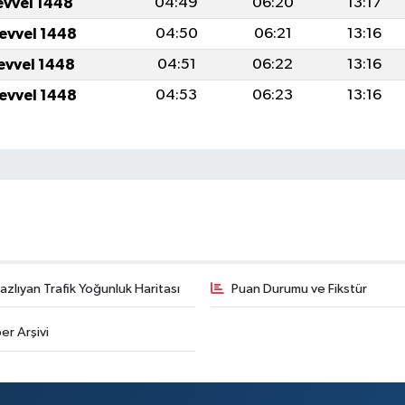
evvel 1448
04:49
06:20
13:17
levvel 1448
04:50
06:21
13:16
levvel 1448
04:51
06:22
13:16
levvel 1448
04:53
06:23
13:16
zlıyan Trafik Yoğunluk Haritası
Puan Durumu ve Fikstür
er Arşivi