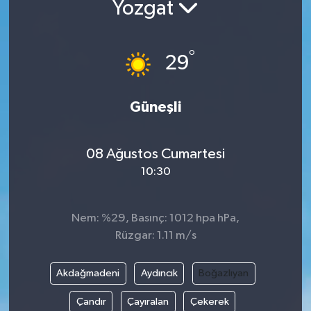
Yozgat
Yazarlar
°
29
Güneşli
08 Ağustos Cumartesi
10:30
Nem: %29, Basınç: 1012 hpa hPa,
Rüzgar: 1.11 m/s
Akdağmadeni
Aydıncık
Boğazlıyan
Çandır
Çayıralan
Çekerek