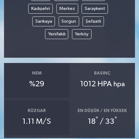
Kadışehri
Merkez
Saraykent
Sarıkaya
Sorgun
Şefaatli
Yenifakılı
Yerköy
NEM
BASINÇ
%29
1012 HPA
hpa
RÜZGAR
EN DÜŞÜK / EN YÜKSEK
°
°
1.11 M/S
18
/ 33