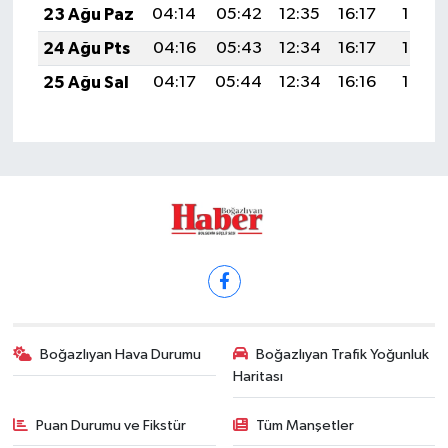
23 Ağu Paz
04:14
05:42
12:35
16:17
19:17
24 Ağu Pts
04:16
05:43
12:34
16:17
19:16
25 Ağu Sal
04:17
05:44
12:34
16:16
19:15
Boğazlıyan Hava Durumu
Boğazlıyan Trafik Yoğunluk
Haritası
Puan Durumu ve Fikstür
Tüm Manşetler