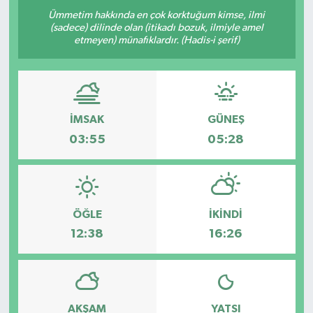
Ümmetim hakkında en çok korktuğum kimse, ilmi
Yazarlar
(sadece) dilinde olan (itikadı bozuk, ilmiyle amel
etmeyen) münafıklardır. (Hadis-i şerif)
İMSAK
GÜNEŞ
03:55
05:28
ÖĞLE
İKINDI
12:38
16:26
AKŞAM
YATSI