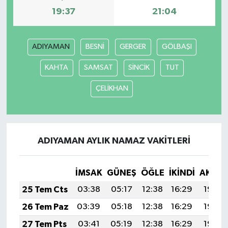
19:37
21:04
ADIYAMAN
BESNİ
GERGER
GÖLBAŞI
KAHTA
SAMSAT
SİNCİK
TUT
ÇELİKHAN
ADIYAMAN AYLIK NAMAZ VAKITLERI
İMSAK
GÜNEŞ
ÖĞLE
İKINDI
AKŞA
25 Tem Cts
03:38
05:17
12:38
16:29
19:50
26 Tem Paz
03:39
05:18
12:38
16:29
19:49
27 Tem Pts
03:41
05:19
12:38
16:29
19:48