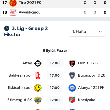
17
Tire 2021 FK
0
0
0
18
Ayvalikgucu
0
0
0
3. Lig - Group 2
Fikstür
6 Eylül, Pazar
Altay
Denizli İYG
17:00
Balıkesirspor
Bucaspor 1928
17:00
Eskişehirspor
Alanya 1221 FK
17:00
Etimesgut SK
Karsiyaka
17:00