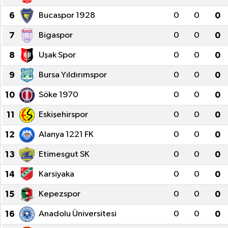
6
Bucaspor 1928
0
0
0
Yazarlar
7
Bigaspor
0
0
0
8
Uşak Spor
0
0
0
9
Bursa Yıldırımspor
0
0
0
10
Söke 1970
0
0
0
11
Eskişehirspor
0
0
0
12
Alanya 1221 FK
0
0
0
13
Etimesgut SK
0
0
0
14
Karsiyaka
0
0
0
15
Kepezspor
0
0
0
16
Anadolu Üniversitesi
0
0
0