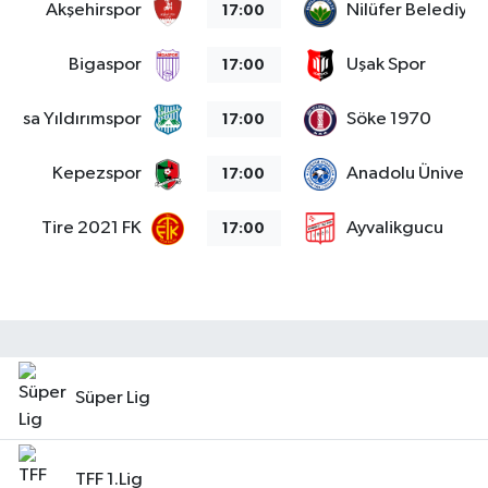
Akşehirspor
Nilüfer Belediye
17:00
Bigaspor
Uşak Spor
17:00
Bursa Yıldırımspor
Söke 1970
17:00
Kepezspor
Anadolu Üniversit
17:00
Tire 2021 FK
Ayvalikgucu
17:00
Süper Lig
TFF 1.Lig