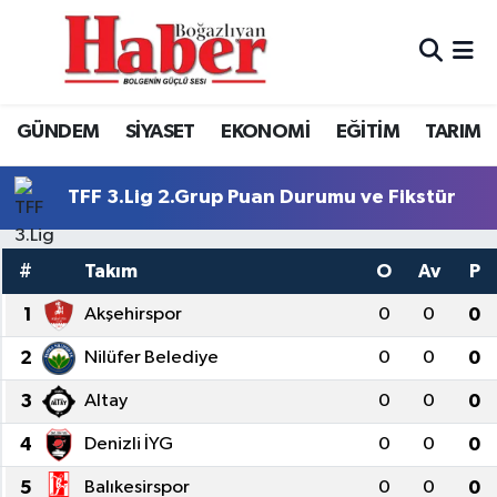
GÜNDEM
GÜNDEM
Boğazlıyan Hava Durumu
GÜNDEM
SİYASET
EKONOMİ
EĞİTİM
TARIM
SİYASET
EKONOMİ
Boğazlıyan Trafik Yoğunluk Haritası
EKONOMİ
SİYASET
TFF 3.Lig 3.Grup Puan Durumu ve Fikstür
TFF 3.Lig 2.Grup Puan Durumu ve Fikstür
EĞİTİM
EĞİTİM
Tüm Manşetler
#
Takım
O
Av
P
TARIM
SPOR
Son Dakika Haberleri
1
Akşehirspor
0
0
0
2
Nilüfer Belediye
0
0
0
SPOR
Haber Arşivi
3
Altay
0
0
0
Foto Galeri
4
Denizli İYG
0
0
0
Video
5
Balıkesirspor
0
0
0