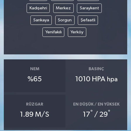
Kadışehri
Merkez
Saraykent
Sarıkaya
Sorgun
Şefaatli
Yenifakılı
Yerköy
NEM
BASINÇ
%65
1010 HPA
hpa
RÜZGAR
EN DÜŞÜK / EN YÜKSEK
°
°
1.89 M/S
17
/ 29