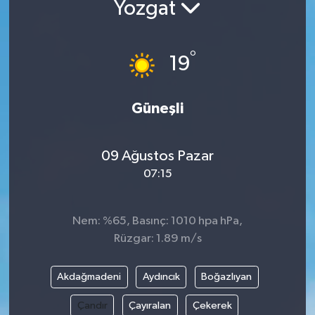
Yozgat
Yazarlar
°
19
Güneşli
09 Ağustos Pazar
07:15
Nem: %65, Basınç: 1010 hpa hPa,
Rüzgar: 1.89 m/s
Akdağmadeni
Aydıncık
Boğazlıyan
Çandır
Çayıralan
Çekerek