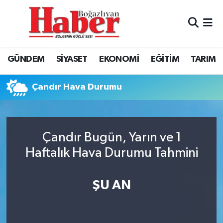
GÜNDEM
GÜNDEM
Boğazlıyan Hava Durumu
GÜNDEM
SİYASET
EKONOMİ
EĞİTİM
TARIM
SİYASET
EKONOMİ
Boğazlıyan Trafik Yoğunluk Haritası
Çandır Hava Durumu
EKONOMİ
SİYASET
TFF 3.Lig 3.Grup Puan Durumu ve Fikstür
EĞİTİM
EĞİTİM
Tüm Manşetler
Çandır Bugün, Yarın ve 1
TARIM
SPOR
Son Dakika Haberleri
Haftalık Hava Durumu Tahmini
SPOR
Haber Arşivi
ŞU AN
Foto Galeri
Video