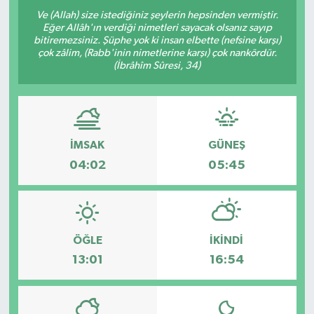
Ve (Allah) size istediğiniz şeylerin hepsinden vermiştir.
Yazarlar
Eğer Allâh'ın verdiği nimetleri sayacak olsanız sayıp
bitiremezsiniz. Şüphe yok ki insan elbette (nefsine karşı)
çok zâlim, (Rabb'inin nimetlerine karşı) çok nankördür.
(İbrâhîm Sûresi, 34)
İMSAK
GÜNEŞ
04:02
05:45
ÖĞLE
İKINDI
13:01
16:54