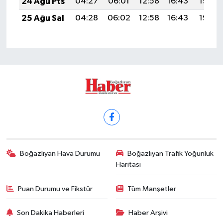
24 Ağu Pts
04:27
06:01
12:58
16:43
19:45
25 Ağu Sal
04:28
06:02
12:58
16:43
19:44
Boğazlıyan Hava Durumu
Boğazlıyan Trafik Yoğunluk
Haritası
Puan Durumu ve Fikstür
Tüm Manşetler
Son Dakika Haberleri
Haber Arşivi