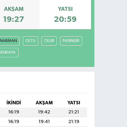
AKŞAM
YATSI
19:27
20:59
NARMAN
OLTU
OLUR
PASİNLER
ŞENKAYA
İKINDI
AKŞAM
YATSI
16:19
19:42
21:21
16:19
19:41
21:19