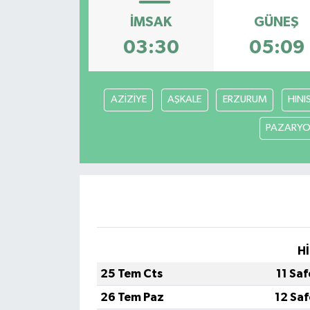
İMSAK
GÜNEŞ
Yazarlar
03:30
05:09
AZİZİYE
AŞKALE
ERZURUM
HINI
PAZARYO
Hİ
25 Tem Cts
11 Sa
26 Tem Paz
12 Sa