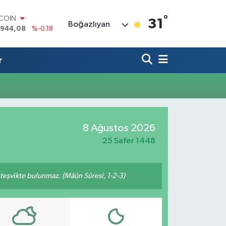
°
TCOIN
31
Boğazlıyan
.944,08
%-0.18
LAR
,7436
%0.18
RO
r
,2510
%0.32
ERLİN
,4811
%0.38
AM ALTIN
60.55
%0.03
ST100
8 Ağustos 2026
.779
%-14
25 Safer 1448
n teşvikte bulunmaz. (Mâûn Sûresi, 1-2-3)