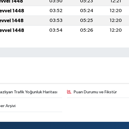
evvel 1448
03:50
05:23
12:21
levvel 1448
03:52
05:24
12:20
levvel 1448
03:53
05:25
12:20
levvel 1448
03:54
05:26
12:20
zlıyan Trafik Yoğunluk Haritası
Puan Durumu ve Fikstür
er Arşivi