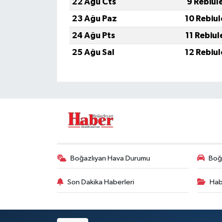
22 Ağu Cts
9 Rebiul
23 Ağu Paz
10 Rebiu
24 Ağu Pts
11 Rebiu
25 Ağu Sal
12 Rebiu
Boğazlıyan Hava Durumu
Boğa
Son Dakika Haberleri
Hab