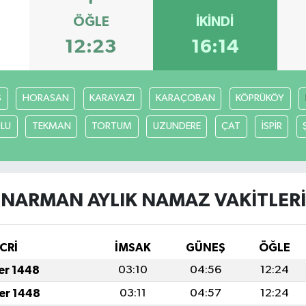
ÖĞLE
İKINDI
12:23
16:14
S
HORASAN
KARAYAZI
KARAÇOBAN
KÖPRÜKÖY
LU
TEKMAN
TORTUM
UZUNDERE
ÇAT
İSPİR
NARMAN AYLIK NAMAZ VAKITLERI
CRİ
İMSAK
GÜNEŞ
ÖĞLE
fer 1448
03:10
04:56
12:24
fer 1448
03:11
04:57
12:24