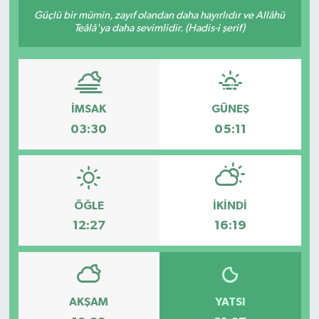
Güçlü bir mümin, zayıf olandan daha hayırlıdır ve Allâhü
Yazarlar
Teâlâ'ya daha sevimlidir. (Hadis-i şerif)
İMSAK
GÜNEŞ
03:30
05:11
ÖĞLE
İKINDI
12:27
16:19
AKŞAM
YATSI