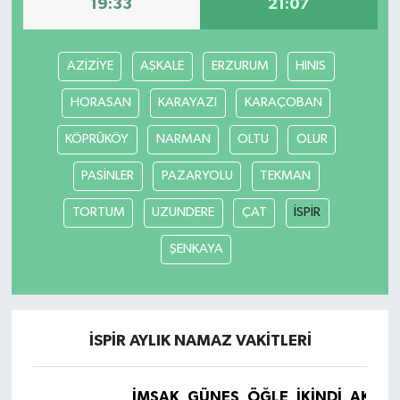
19:33
21:07
AZİZİYE
AŞKALE
ERZURUM
HINIS
HORASAN
KARAYAZI
KARAÇOBAN
KÖPRÜKÖY
NARMAN
OLTU
OLUR
PASİNLER
PAZARYOLU
TEKMAN
TORTUM
UZUNDERE
ÇAT
İSPİR
ŞENKAYA
İSPİR AYLIK NAMAZ VAKITLERI
İMSAK
GÜNEŞ
ÖĞLE
İKINDI
AKŞA