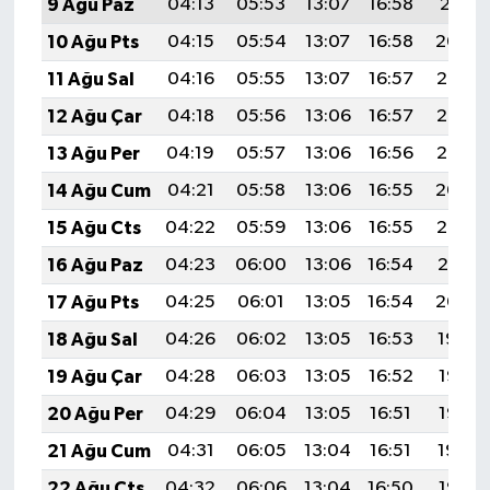
9 Ağu Paz
04:13
05:53
13:07
16:58
20:11
10 Ağu Pts
04:15
05:54
13:07
16:58
20:09
11 Ağu Sal
04:16
05:55
13:07
16:57
20:08
12 Ağu Çar
04:18
05:56
13:06
16:57
20:07
13 Ağu Per
04:19
05:57
13:06
16:56
20:05
14 Ağu Cum
04:21
05:58
13:06
16:55
20:04
15 Ağu Cts
04:22
05:59
13:06
16:55
20:03
16 Ağu Paz
04:23
06:00
13:06
16:54
20:01
17 Ağu Pts
04:25
06:01
13:05
16:54
20:00
18 Ağu Sal
04:26
06:02
13:05
16:53
19:59
19 Ağu Çar
04:28
06:03
13:05
16:52
19:57
20 Ağu Per
04:29
06:04
13:05
16:51
19:56
21 Ağu Cum
04:31
06:05
13:04
16:51
19:54
22 Ağu Cts
04:32
06:06
13:04
16:50
19:53