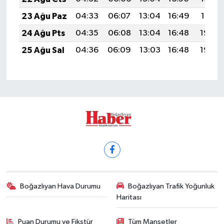
23 Ağu Paz
04:33
06:07
13:04
16:49
19:51
24 Ağu Pts
04:35
06:08
13:04
16:48
19:50
25 Ağu Sal
04:36
06:09
13:03
16:48
19:48
Boğazlıyan Hava Durumu
Boğazlıyan Trafik Yoğunluk
Haritası
Puan Durumu ve Fikstür
Tüm Manşetler