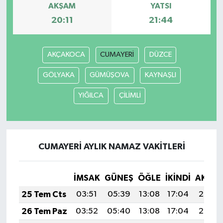
AKŞAM
YATSI
20:11
21:44
AKÇAKOCA
CUMAYERİ
DÜZCE
GÖLYAKA
GÜMÜŞOVA
KAYNAŞLI
YIĞILCA
ÇİLİMLİ
CUMAYERİ AYLIK NAMAZ VAKITLERI
İMSAK
GÜNEŞ
ÖĞLE
İKINDI
AKŞA
25 Tem Cts
03:51
05:39
13:08
17:04
20:27
26 Tem Paz
03:52
05:40
13:08
17:04
20:26