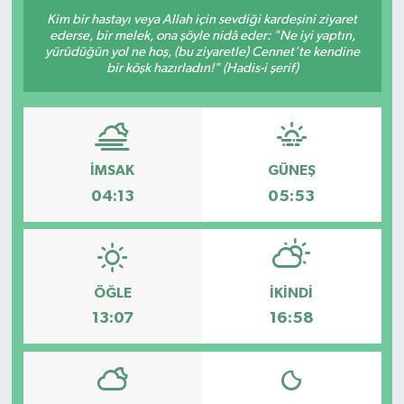
Kim bir hastayı veya Allah için sevdiği kardeşini ziyaret
Yazarlar
ederse, bir melek, ona şöyle nidâ eder: "Ne iyi yaptın,
yürüdüğün yol ne hoş, (bu ziyaretle) Cennet'te kendine
bir köşk hazırladın!" (Hadis-i şerif)
İMSAK
GÜNEŞ
04:13
05:53
ÖĞLE
İKINDI
13:07
16:58