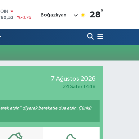
°
COIN
28
Boğazlıyan
360,53
%-0.76
LAR
7069
%0.17
RO
r
0265
%0.01
RLİN
1897
%0.02
M ALTIN
4.81
%1.44
T100
7 Ağustos 2026
887
%64
24 Safer 1448
arek etsin" diyerek bereketle dua etsin. Çünkü