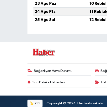
23 Ağu Paz
10 Rebiu
24 Ağu Pts
11 Rebiu
25 Ağu Sal
12 Rebiu
Boğazlıyan Hava Durumu
Boğa
Son Dakika Haberleri
Hab
RSS
Copyright © 2024. Her hakkı saklıdır.