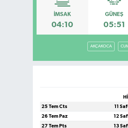
Yazarlar
İMSAK
GÜNEŞ
04:10
05:51
AKÇAKOCA
CUM
H
25 Tem Cts
11 Sa
26 Tem Paz
12 Sa
27 Tem Pts
13 Sa