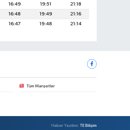
16:49
19:51
21:18
16:48
19:49
21:16
16:47
19:48
21:14
Tüm Manşetler
Haber Yazılımı:
TE Bilişim