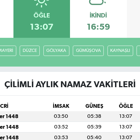
ÖĞLE
İKINDI
13:07
16:59
AYERİ
DÜZCE
GÖLYAKA
GÜMÜŞOVA
KAYNAŞLI
ÇİLİMLİ AYLIK NAMAZ VAKITLERI
İCRİ
İMSAK
GÜNEŞ
ÖĞLE
fer 1448
03:50
05:38
13:07
fer 1448
03:52
05:39
13:07
fer 1448
03:53
05:40
13:07