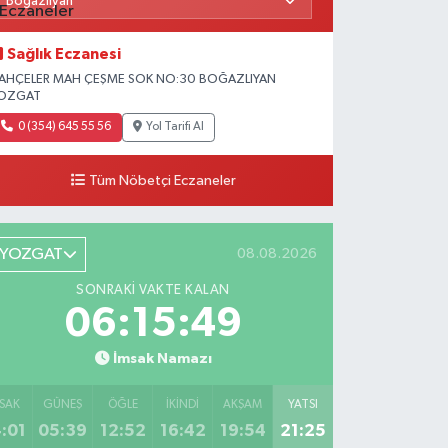
Sağlık Eczanesi
AHÇELER MAH ÇEŞME SOK NO:30 BOĞAZLIYAN
OZGAT
0 (354) 645 55 56
Yol Tarifi Al
Tüm Nöbetçi Eczaneler
YOZGAT
08.08.2026
SONRAKI VAKTE KALAN
06:15:49
İmsak Namazı
SAK
GÜNEŞ
ÖĞLE
İKINDI
AKŞAM
YATSI
:01
05:39
12:52
16:42
19:54
21:25