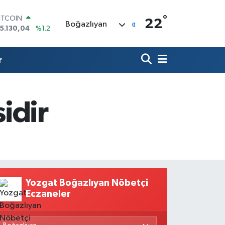
°
ITCOIN
22
Boğazlıyan
5.130,04
%1.2
OLAR
7,7436
%0.18
URO
r
5,2510
%0.32
TERLİN
4,4811
%0.38
RAM ALTIN
idir
648.99
%2.59
İST100
3.773
%-19
Yozgat Boğazlıyan Nöbetçi
Eczaneler