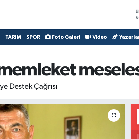
B
6
D
4
E
TARIM
SPOR
Foto Galeri
Video
Yazarla
5
S
6
G
 memleket meseles
6
B
1
ye Destek Çağrısı