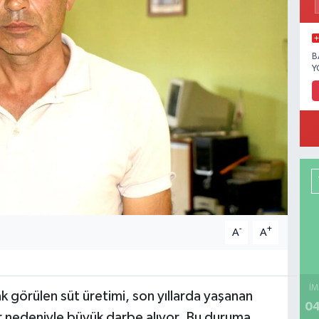
B
Y
-
+
A
A
İM
ak görülen süt üretimi, son yıllarda yaşanan
04
r nedeniyle büyük darbe alıyor. Bu duruma