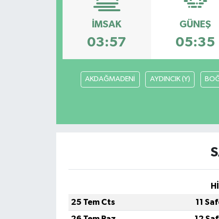
Yazarlar
İMSAK
GÜNEŞ
03:57
05:35
AKDAĞMADENİ
AYDINCIK (Y)
BOĞ
S
H
25 Tem Cts
11 Sa
26 Tem Paz
12 Sa