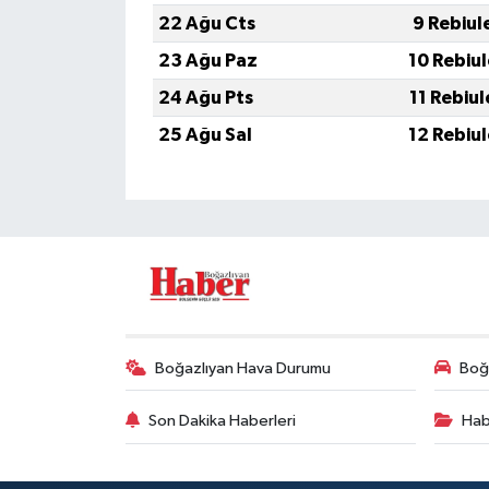
22 Ağu Cts
9 Rebiul
23 Ağu Paz
10 Rebiu
24 Ağu Pts
11 Rebiu
25 Ağu Sal
12 Rebiu
Boğazlıyan Hava Durumu
Boğa
Son Dakika Haberleri
Hab