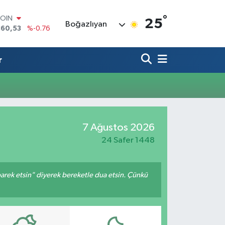
°
COIN
25
Boğazlıyan
360,53
%-0.76
LAR
7069
%0.17
RO
r
0265
%0.01
RLİN
1897
%0.02
M ALTIN
4.81
%1.44
T100
7 Ağustos 2026
887
%64
24 Safer 1448
arek etsin" diyerek bereketle dua etsin. Çünkü