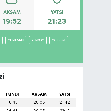
AKŞAM
YATSI
19:52
21:23
N
YENİFAKILI
YERKÖY
YOZGAT
RI
İKINDI
AKŞAM
YATSI
16:43
20:05
21:42
16:43
20:05
21:41