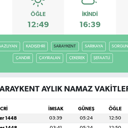
ÖĞLE
İKINDI
12:49
16:39
AZLIYAN
KADIŞEHRİ
SARAYKENT
SARIKAYA
SORGU
ÇANDIR
ÇAYIRALAN
ÇEKEREK
ŞEFAATLİ
ARAYKENT AYLIK NAMAZ VAKITLE
İCRİ
İMSAK
GÜNEŞ
ÖĞLE
fer 1448
03:39
05:24
12:50
fer 1448
03:41
05:24
12:50