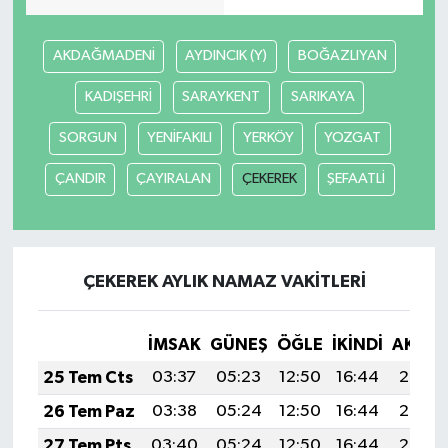
AKDAĞMADENİ
AYDINCIK (Y)
BOĞAZLIYAN
KADIŞEHRİ
SARAYKENT
SARIKAYA
SORGUN
YENİFAKILI
YERKÖY
YOZGAT
ÇANDIR
ÇAYIRALAN
ÇEKEREK
ŞEFAATLİ
ÇEKEREK AYLIK NAMAZ VAKITLERI
İMSAK
GÜNEŞ
ÖĞLE
İKINDI
AKŞA
25 Tem Cts
03:37
05:23
12:50
16:44
20:07
26 Tem Paz
03:38
05:24
12:50
16:44
20:06
27 Tem Pts
03:40
05:24
12:50
16:44
20:05