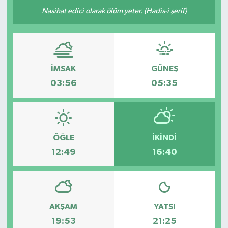
Nasihat edici olarak ölüm yeter. (Hadis-i şerif)
Yazarlar
İMSAK
GÜNEŞ
03:56
05:35
ÖĞLE
İKINDI
12:49
16:40
AKŞAM
YATSI
19:53
21:25