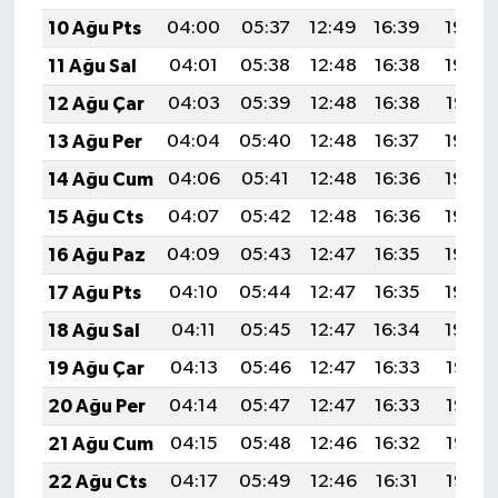
10 Ağu Pts
04:00
05:37
12:49
16:39
19:50
11 Ağu Sal
04:01
05:38
12:48
16:38
19:48
12 Ağu Çar
04:03
05:39
12:48
16:38
19:47
13 Ağu Per
04:04
05:40
12:48
16:37
19:46
14 Ağu Cum
04:06
05:41
12:48
16:36
19:44
15 Ağu Cts
04:07
05:42
12:48
16:36
19:43
16 Ağu Paz
04:09
05:43
12:47
16:35
19:42
17 Ağu Pts
04:10
05:44
12:47
16:35
19:40
18 Ağu Sal
04:11
05:45
12:47
16:34
19:39
19 Ağu Çar
04:13
05:46
12:47
16:33
19:38
20 Ağu Per
04:14
05:47
12:47
16:33
19:36
21 Ağu Cum
04:15
05:48
12:46
16:32
19:35
22 Ağu Cts
04:17
05:49
12:46
16:31
19:33