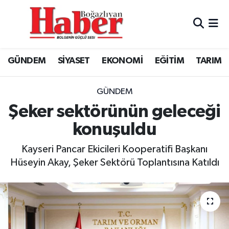
GÜNDEM
GÜNDEM
Boğazlıyan Hava Durumu
GÜNDEM
SİYASET
EKONOMİ
EĞİTİM
TARIM
SİYASET
EKONOMİ
Boğazlıyan Trafik Yoğunluk Haritası
EKONOMİ
SİYASET
TFF 3.Lig 3.Grup Puan Durumu ve Fikstür
GÜNDEM
Şeker sektörünün geleceği
EĞİTİM
EĞİTİM
Tüm Manşetler
konuşuldu
TARIM
SPOR
Son Dakika Haberleri
Kayseri Pancar Ekicileri Kooperatifi Başkanı
Hüseyin Akay, Şeker Sektörü Toplantısına Katıldı
SPOR
Haber Arşivi
Foto Galeri
Video