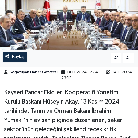
Yazarlar
Paylaş
-
+
A
A
Boğazlıyan Haber Gazetesi
14.11.2024 - 22:41
14.11.2024 -
23:13
Kayseri Pancar Ekicileri Kooperatifi Yönetim
Kurulu Başkanı Hüseyin Akay, 13 Kasım 2024
tarihinde, Tarım ve Orman Bakanı İbrahim
Yumaklı’nın ev sahipliğinde düzenlenen, şeker
sektörünün geleceğini şekillendirecek kritik