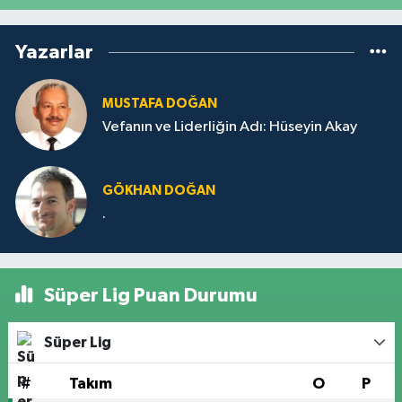
Yazarlar
MUSTAFA DOĞAN
Vefanın ve Liderliğin Adı: Hüseyin Akay
GÖKHAN DOĞAN
.
Süper Lig Puan Durumu
Süper Lig
#
Takım
O
P