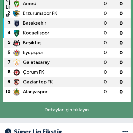
1
Amed
0
0
2
Erzurumspor FK
0
0
3
Başakşehir
0
0
4
Kocaelispor
0
0
5
Beşiktaş
0
0
6
Eyüpspor
0
0
7
Galatasaray
0
0
8
Çorum FK
0
0
9
Gaziantep FK
0
0
10
Alanyaspor
0
0
Detaylar için tıklayın
Süper Lig Fikstür