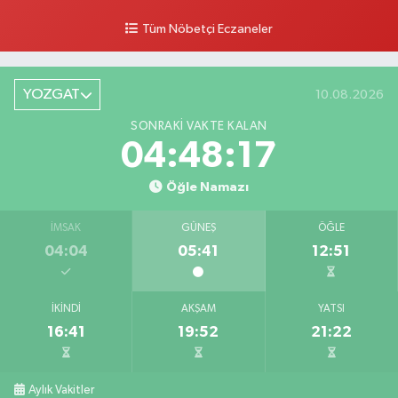
Tüm Nöbetçi Eczaneler
YOZGAT
10.08.2026
SONRAKI VAKTE KALAN
04:48:16
Öğle Namazı
İMSAK
GÜNEŞ
ÖĞLE
04:04
05:41
12:51
İKINDI
AKŞAM
YATSI
16:41
19:52
21:22
Aylık Vakitler