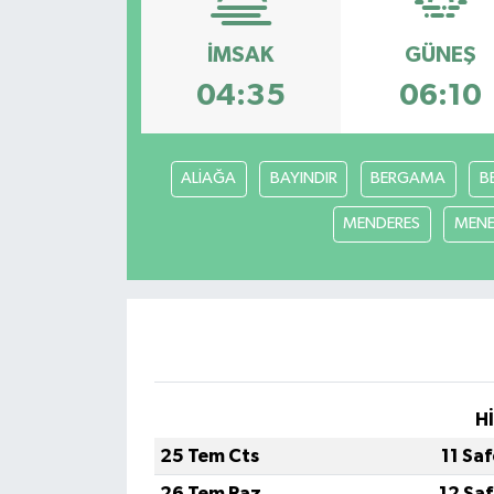
Yazarlar
İMSAK
GÜNEŞ
04:35
06:10
ALİAĞA
BAYINDIR
BERGAMA
B
MENDERES
MEN
H
25 Tem Cts
11 Sa
26 Tem Paz
12 Sa