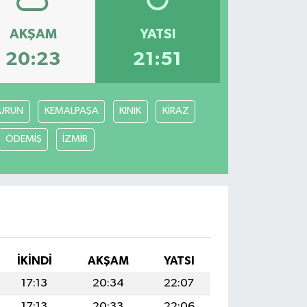
AKŞAM
YATSI
20:23
21:51
URUN
KEMALPAŞA
KINIK
KİRAZ
ÖDEMİŞ
İZMİR
İKINDI
AKŞAM
YATSI
17:13
20:34
22:07
17:13
20:33
22:06