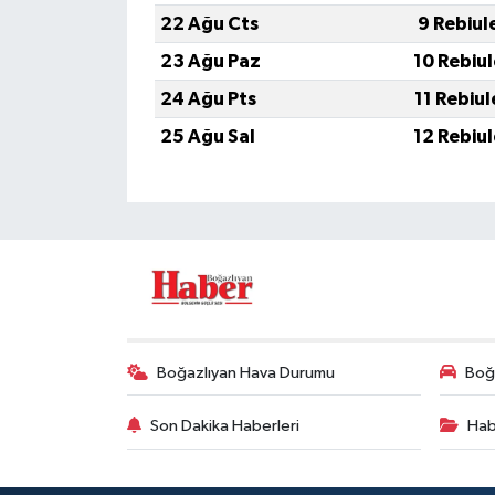
22 Ağu Cts
9 Rebiul
23 Ağu Paz
10 Rebiu
24 Ağu Pts
11 Rebiu
25 Ağu Sal
12 Rebiu
Boğazlıyan Hava Durumu
Boğa
Son Dakika Haberleri
Hab