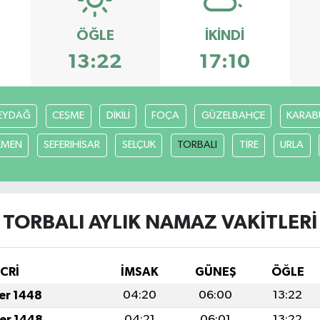
ÖĞLE
İKINDI
13:22
17:10
EYDAĞ
CEŞME
DİKİLİ
FOÇA
GÜZELBAHÇE
KARAB
EMEN
SEFERIHİSAR
SELÇUK
TORBALI
TİRE
URLA
TORBALI AYLIK NAMAZ VAKITLERI
İCRİ
İMSAK
GÜNEŞ
ÖĞLE
fer 1448
04:20
06:00
13:22
fer 1448
04:21
06:01
13:22