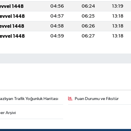
evvel 1448
04:56
06:24
13:19
levvel 1448
04:57
06:25
13:18
levvel 1448
04:58
06:26
13:18
levvel 1448
04:59
06:27
13:18
zlıyan Trafik Yoğunluk Haritası
Puan Durumu ve Fikstür
er Arşivi