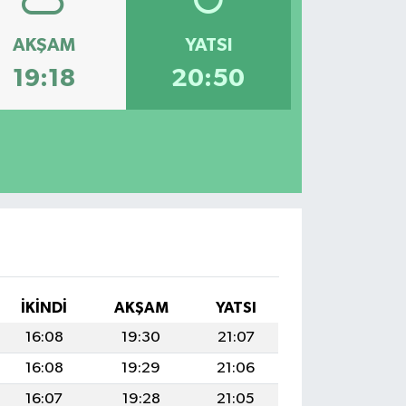
AKŞAM
YATSI
19:18
20:50
İKINDI
AKŞAM
YATSI
16:08
19:30
21:07
16:08
19:29
21:06
16:07
19:28
21:05