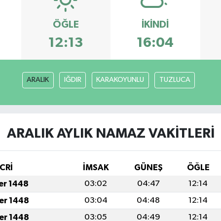
ÖĞLE
İKINDI
12:13
16:04
ARALIK
IĞDIR
KARAKOYUNLU
TUZLUCA
ARALIK AYLIK NAMAZ VAKITLERI
CRİ
İMSAK
GÜNEŞ
ÖĞLE
fer 1448
03:02
04:47
12:14
fer 1448
03:04
04:48
12:14
fer 1448
03:05
04:49
12:14