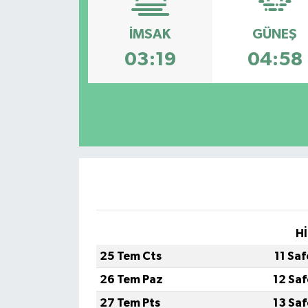
Yazarlar
İMSAK
GÜNEŞ
03:19
04:58
Hİ
25 Tem Cts
11 Sa
26 Tem Paz
12 Sa
27 Tem Pts
13 Sa