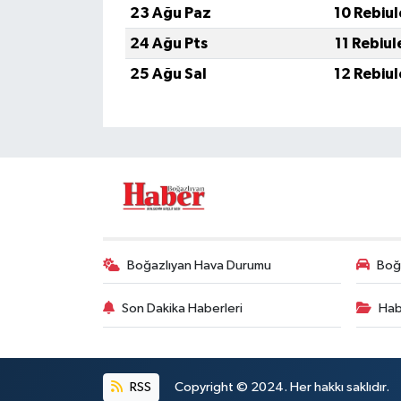
23 Ağu Paz
10 Rebiu
24 Ağu Pts
11 Rebiu
25 Ağu Sal
12 Rebiu
Boğazlıyan Hava Durumu
Boğa
Son Dakika Haberleri
Hab
RSS
Copyright © 2024. Her hakkı saklıdır.