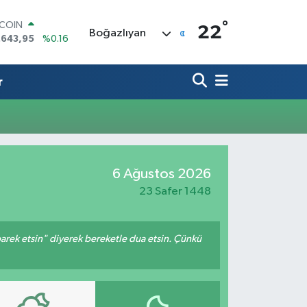
°
TCOIN
22
Boğazlıyan
.643,95
%0.16
LAR
,6006
%0.06
RO
r
,0250
%0.02
ERLİN
,2398
%0.2
AM ALTIN
00.87
%0.12
ST100
6 Ağustos 2026
.799
%70
23 Safer 1448
arek etsin" diyerek bereketle dua etsin. Çünkü