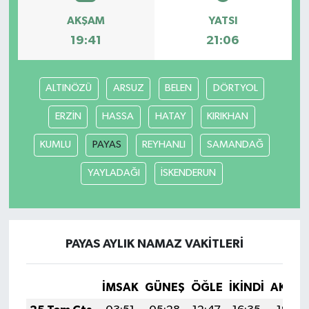
AKŞAM
YATSI
19:41
21:06
ALTINÖZÜ
ARSUZ
BELEN
DÖRTYOL
ERZİN
HASSA
HATAY
KIRIKHAN
KUMLU
PAYAS
REYHANLI
SAMANDAĞ
YAYLADAĞI
İSKENDERUN
PAYAS AYLIK NAMAZ VAKITLERI
İMSAK
GÜNEŞ
ÖĞLE
İKINDI
AKŞA