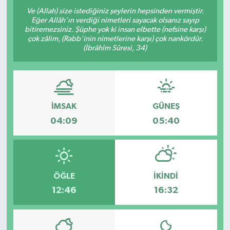
Ve (Allah) size istediğiniz şeylerin hepsinden vermiştir.
Yazarlar
Eğer Allâh'ın verdiği nimetleri sayacak olsanız sayıp
bitiremezsiniz. Şüphe yok ki insan elbette (nefsine karşı)
çok zâlim, (Rabb'inin nimetlerine karşı) çok nankördür.
(İbrâhîm Sûresi, 34)
İMSAK
GÜNEŞ
04:09
05:40
ÖĞLE
İKINDI
12:46
16:32