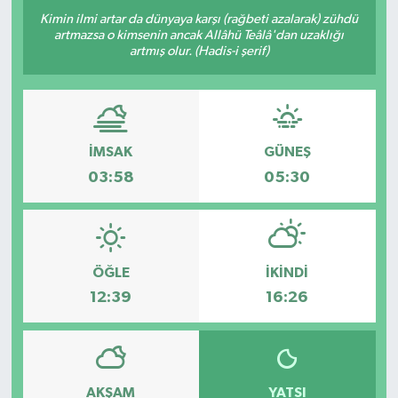
Kimin ilmi artar da dünyaya karşı (rağbeti azalarak) zühdü
Yazarlar
artmazsa o kimsenin ancak Allâhü Teâlâ'dan uzaklığı
artmış olur. (Hadis-i şerif)
İMSAK
GÜNEŞ
03:58
05:30
ÖĞLE
İKINDI
12:39
16:26
AKŞAM
YATSI