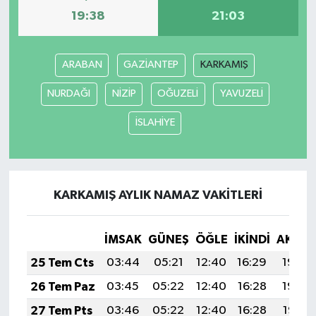
19:38
21:03
ARABAN
GAZİANTEP
KARKAMIŞ
NURDAĞI
NİZİP
OĞUZELİ
YAVUZELİ
İSLAHİYE
KARKAMIŞ AYLIK NAMAZ VAKITLERI
İMSAK
GÜNEŞ
ÖĞLE
İKINDI
AKŞA
25 Tem Cts
03:44
05:21
12:40
16:29
19:48
26 Tem Paz
03:45
05:22
12:40
16:28
19:48
27 Tem Pts
03:46
05:22
12:40
16:28
19:47