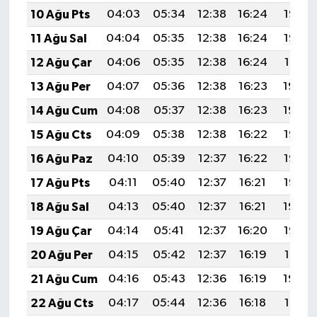
10 Ağu Pts
04:03
05:34
12:38
16:24
19:33
11 Ağu Sal
04:04
05:35
12:38
16:24
19:32
12 Ağu Çar
04:06
05:35
12:38
16:24
19:31
13 Ağu Per
04:07
05:36
12:38
16:23
19:30
14 Ağu Cum
04:08
05:37
12:38
16:23
19:29
15 Ağu Cts
04:09
05:38
12:38
16:22
19:27
16 Ağu Paz
04:10
05:39
12:37
16:22
19:26
17 Ağu Pts
04:11
05:40
12:37
16:21
19:25
18 Ağu Sal
04:13
05:40
12:37
16:21
19:24
19 Ağu Çar
04:14
05:41
12:37
16:20
19:22
20 Ağu Per
04:15
05:42
12:37
16:19
19:21
21 Ağu Cum
04:16
05:43
12:36
16:19
19:20
22 Ağu Cts
04:17
05:44
12:36
16:18
19:19