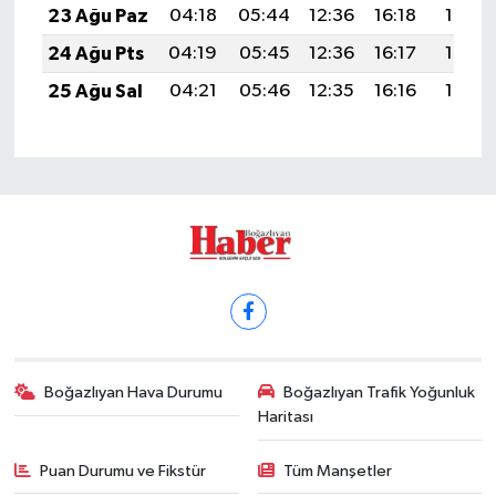
23 Ağu Paz
04:18
05:44
12:36
16:18
19:17
24 Ağu Pts
04:19
05:45
12:36
16:17
19:16
25 Ağu Sal
04:21
05:46
12:35
16:16
19:14
Boğazlıyan Hava Durumu
Boğazlıyan Trafik Yoğunluk
Haritası
Puan Durumu ve Fikstür
Tüm Manşetler