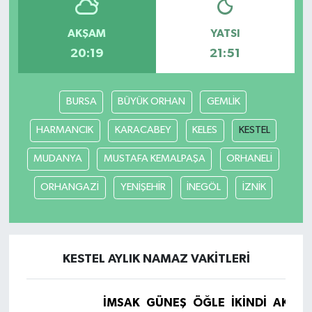
AKŞAM
YATSI
20:19
21:51
BURSA
BÜYÜK ORHAN
GEMLİK
HARMANCIK
KARACABEY
KELES
KESTEL
MUDANYA
MUSTAFA KEMALPAŞA
ORHANELİ
ORHANGAZİ
YENİŞEHİR
İNEGÖL
İZNİK
KESTEL AYLIK NAMAZ VAKITLERI
İMSAK
GÜNEŞ
ÖĞLE
İKINDI
AKŞA