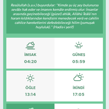
Resûlullah (s.a.v.) buyurdular: "Kimde şu üç şey bulunursa
Yazarlar
sevâbı hak eder ve imanını kemâle erdirmiş olur: İnsanlar
arasında geçinebileceği (güzel) ahlâk, Allâhü Teâlâ'nın
haram kıldıklarından kendisini menedecek verâ ve cahilin
cahilce hareketlerini defedebileceği hilim (yumuşak
huyluluk)." (Hadis-i şerif)
İMSAK
GÜNEŞ
04:20
05:59
ÖĞLE
İKINDI
13:14
17:05