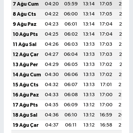
7 Ağu Cum
04:20
05:59
13:14
17:05
20:19
8 Ağu Cts
04:22
06:00
13:14
17:05
20:17
9 Ağu Paz
04:23
06:01
13:14
17:04
20:16
10 Ağu Pts
04:25
06:02
13:14
17:04
20:15
11 Ağu Sal
04:26
06:03
13:13
17:03
20:14
12 Ağu Çar
04:27
06:04
13:13
17:03
20:12
13 Ağu Per
04:29
06:05
13:13
17:02
20:11
14 Ağu Cum
04:30
06:06
13:13
17:02
20:10
15 Ağu Cts
04:32
06:07
13:13
17:01
20:08
16 Ağu Paz
04:33
06:08
13:13
17:00
20:07
17 Ağu Pts
04:35
06:09
13:12
17:00
20:06
18 Ağu Sal
04:36
06:10
13:12
16:59
20:04
19 Ağu Çar
04:37
06:11
13:12
16:58
20:03