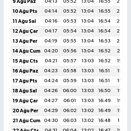
9 Ağu Paz
04:13
05:52
13:04
16:55
20:07
10 Ağu Pts
04:14
05:52
13:04
16:55
20:06
11 Ağu Sal
04:16
05:53
13:04
16:54
20:05
12 Ağu Çar
04:17
05:54
13:04
16:54
20:03
13 Ağu Per
04:19
05:55
13:04
16:53
20:02
14 Ağu Cum
04:20
05:56
13:04
16:52
20:01
15 Ağu Cts
04:21
05:57
13:03
16:52
19:59
16 Ağu Paz
04:23
05:58
13:03
16:51
19:58
17 Ağu Pts
04:24
05:59
13:03
16:51
19:57
18 Ağu Sal
04:26
06:00
13:03
16:50
19:55
19 Ağu Çar
04:27
06:01
13:03
16:49
19:54
20 Ağu Per
04:29
06:02
13:02
16:49
19:52
21 Ağu Cum
04:30
06:03
13:02
16:48
19:51
22 Ağu Cts
04:31
06:04
13:02
16:47
19:49