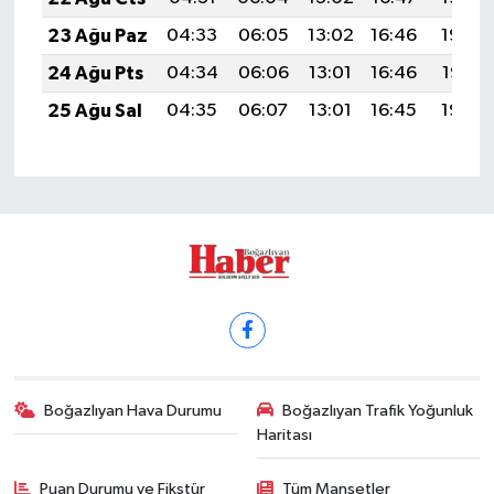
23 Ağu Paz
04:33
06:05
13:02
16:46
19:48
24 Ağu Pts
04:34
06:06
13:01
16:46
19:47
25 Ağu Sal
04:35
06:07
13:01
16:45
19:45
Boğazlıyan Hava Durumu
Boğazlıyan Trafik Yoğunluk
Haritası
Puan Durumu ve Fikstür
Tüm Manşetler