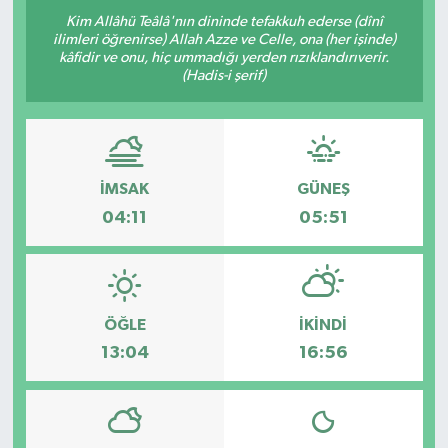
Kim Allâhü Teâlâ'nın dininde tefakkuh ederse (dînî
Yazarlar
ilimleri öğrenirse) Allah Azze ve Celle, ona (her işinde)
kâfidir ve onu, hiç ummadığı yerden rızıklandırıverir.
(Hadis-i şerif)
İMSAK
GÜNEŞ
04:11
05:51
ÖĞLE
İKINDI
13:04
16:56