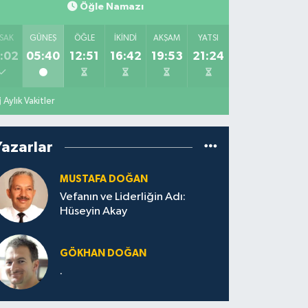
Öğle Namazı
SAK
GÜNEŞ
ÖĞLE
İKINDI
AKŞAM
YATSI
:02
05:40
12:51
16:42
19:53
21:24
Aylık Vakitler
Yazarlar
MUSTAFA DOĞAN
Vefanın ve Liderliğin Adı:
Hüseyin Akay
GÖKHAN DOĞAN
.