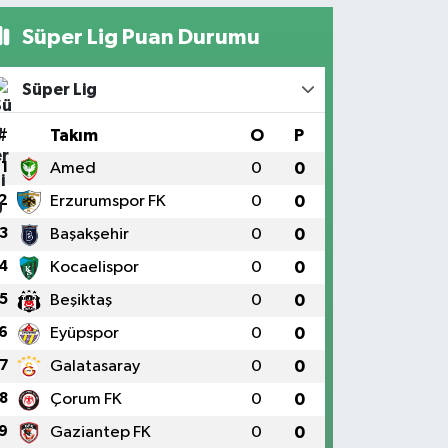
Süper Lig Puan Durumu
Süper Lig
#
Takım
O
P
1
Amed
0
0
2
Erzurumspor FK
0
0
3
Başakşehir
0
0
4
Kocaelispor
0
0
5
Beşiktaş
0
0
6
Eyüpspor
0
0
7
Galatasaray
0
0
8
Çorum FK
0
0
9
Gaziantep FK
0
0