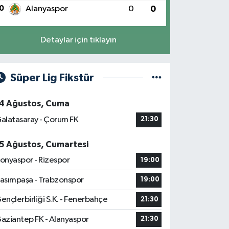
0
Alanyaspor
0
0
Detaylar için tıklayın
Süper Lig Fikstür
4 Ağustos, Cuma
alatasaray - Çorum FK
21:30
5 Ağustos, Cumartesi
onyaspor - Rizespor
19:00
asımpaşa - Trabzonspor
19:00
ençlerbirliği S.K. - Fenerbahçe
21:30
aziantep FK - Alanyaspor
21:30