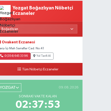
Yozgat Boğazlıyan Nöbetçi
Eczaneler
Ovakent Eczanesi
arşı İçi Mah Sarraflar Cad. No:41
0 (354) 645 33 96
Yol Tarifi Al
Tüm Nöbetçi Eczaneler
YOZGAT
09.08.2026
SONRAKI VAKTE KALAN
02:37:52