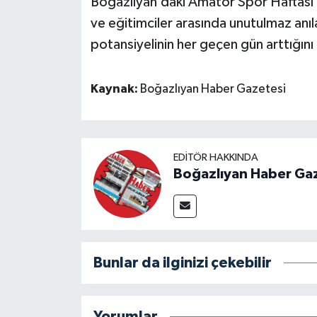
Boğazlıyan’daki Amatör Spor Haftası etk
ve eğitimciler arasında unutulmaz anıla
potansiyelinin her geçen gün arttığını
Kaynak:
Boğazlıyan Haber Gazetesi
EDITÖR HAKKINDA
Boğazlıyan Haber Ga
Bunlar da ilginizi çekebilir
Yorumlar