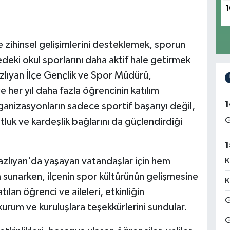
1
 ve zihinsel gelişimlerini desteklemek, sporun
deki okul sporlarını daha aktif hale getirmek
zlıyan İlçe Gençlik ve Spor Müdürü,
ve her yıl daha fazla öğrencinin katılım
1
rganizasyonların sadece sportif başarıyı değil,
G
luk ve kardeşlik bağlarını da güçlendirdiği
1
azlıyan'da yaşayan vatandaşlar için hem
K
 sunarken, ilçenin spor kültürünün gelişmesine
K
lan öğrenci ve aileleri, etkinliğin
G
um ve kuruluşlara teşekkürlerini sundular.
G