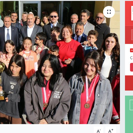
Ç
-
+
A
A