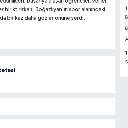
inlikleri, başarıya ulaşan öğrenciler, veliler
1
r biriktirirken, Boğazlıyan'ın spor alanındaki
B
 da bir kez daha gözler önüne serdi.
B
A
1
S
zetesi