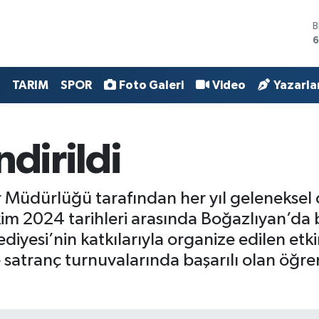
B
6
4
TARIM
SPOR
Foto Galeri
Video
Yazarla
5
S
6
G
6
ndirildi
B
1
r Müdürlüğü tarafından her yıl gelenekse
Ekim 2024 tarihleri arasında Boğazlıyan’da 
ediyesi’nin katkılarıyla organize edilen etk
 satranç turnuvalarında başarılı olan öğren