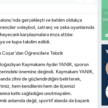
İM
04
alonu'nda gerçekleşti ve katılım oldukça
renciler voleybol, satranç ve zeka oyunlarında
eyecanlı karşılaşmalara imza attılar.
ya ve kupa takdim edildi.
 Coşar’dan Öğrencilere Tebrik
n Boğazlıyan Kaymakamı Aydın YANIK, sporun
imi üzerindeki önemine değindi. Kaymakam YANIK,
nda zihni de güçlendirdiğini belirterek,
imiz, hem kendilerini hem de ilçemizi
lanına katkı sağladığını unutmayalım.
k anlamda değil, sportif alanda da başarılı