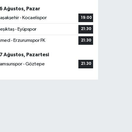
6 Ağustos, Pazar
aşakşehir - Kocaelispor
19:00
eşiktaş - Eyüpspor
21:30
med - Erzurumspor FK
21:30
7 Ağustos, Pazartesi
amsunspor - Göztepe
21:30