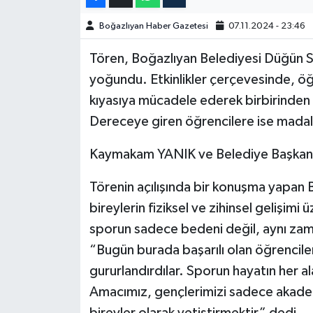
Boğazlıyan Haber Gazetesi
07.11.2024 - 23:46
Tören, Boğazlıyan Belediyesi Düğün S
yoğundu. Etkinlikler çerçevesinde, öğ
kıyasıya mücadele ederek birbirinden h
Dereceye giren öğrencilere ise madal
Kaymakam YANIK ve Belediye Başkanı
Törenin açılışında bir konuşma yapa
bireylerin fiziksel ve zihinsel geliş
sporun sadece bedeni değil, aynı zama
“Bugün burada başarılı olan öğrenciler
gururlandırdılar. Sporun hayatın her a
Amacımız, gençlerimizi sadece akademi