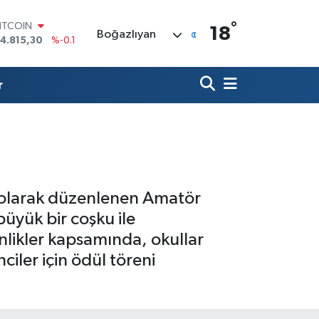
ITCOIN
°
18
4.815,30
%-0.1
Boğazlıyan
DOLAR
7,7436
%0.18
EURO
r
5,2510
%0.32
TERLİN
4,4811
%0.38
RAM ALTIN
660.55
%0
İST100
3.779
%-14
l olarak düzenlenen Amatör
büyük bir coşku ile
inlikler kapsamında, okullar
ciler için ödül töreni