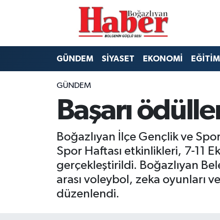
GÜNDEM
GÜNDEM
Boğazlıyan Hava Durumu
GÜNDEM
SİYASET
EKONOMİ
EĞİTİM
SİYASET
EKONOMİ
Boğazlıyan Trafik Yoğunluk Haritası
GÜNDEM
EKONOMİ
SİYASET
TFF 3.Lig 3.Grup Puan Durumu ve Fikstür
Başarı ödülle
EĞİTİM
EĞİTİM
Tüm Manşetler
Boğazlıyan İlçe Gençlik ve Spo
TARIM
SPOR
Son Dakika Haberleri
Spor Haftası etkinlikleri, 7-11 
SPOR
Haber Arşivi
gerçekleştirildi. Boğazlıyan Bel
arası voleybol, zeka oyunları ve
Foto Galeri
düzenlendi.
Video