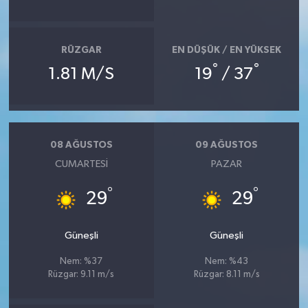
RÜZGAR
EN DÜŞÜK / EN YÜKSEK
°
°
1.81 M/S
19
/ 37
08 AĞUSTOS
09 AĞUSTOS
CUMARTESI
PAZAR
°
°
29
29
Güneşli
Güneşli
Nem: %37
Nem: %43
Rüzgar: 9.11 m/s
Rüzgar: 8.11 m/s