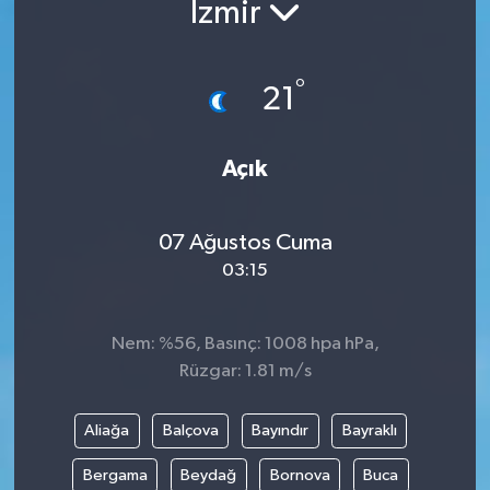
İzmir
Yazarlar
°
21
Açık
07 Ağustos Cuma
03:15
Nem: %56, Basınç: 1008 hpa hPa,
Rüzgar: 1.81 m/s
Aliağa
Balçova
Bayındır
Bayraklı
Bergama
Beydağ
Bornova
Buca