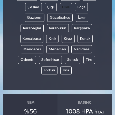
Çeşme
Çiğli
Dikili
Foça
Gaziemir
Güzelbahçe
İzmir
Karabağlar
Karaburun
Karşıyaka
Kemalpaşa
Kınık
Kiraz
Konak
Menderes
Menemen
Narlıdere
Ödemiş
Seferihisar
Selçuk
Tire
Torbalı
Urla
NEM
BASINÇ
%56
1008 HPA
hpa