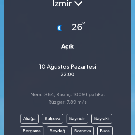
İzmir
Yazarlar
°
26
Açık
10 Ağustos Pazartesi
22:00
Nem: %64, Basınç: 1009 hpa hPa,
Rüzgar: 7.89 m/s
Aliağa
Balçova
Bayındır
Bayraklı
Bergama
Beydağ
Bornova
Buca