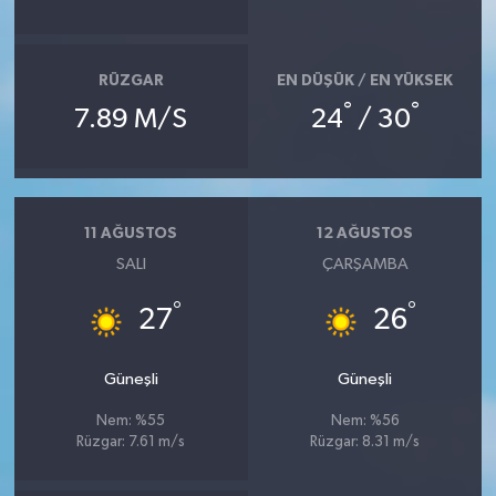
RÜZGAR
EN DÜŞÜK / EN YÜKSEK
°
°
7.89 M/S
24
/ 30
11 AĞUSTOS
12 AĞUSTOS
SALI
ÇARŞAMBA
°
°
27
26
Güneşli
Güneşli
Nem: %55
Nem: %56
Rüzgar: 7.61 m/s
Rüzgar: 8.31 m/s