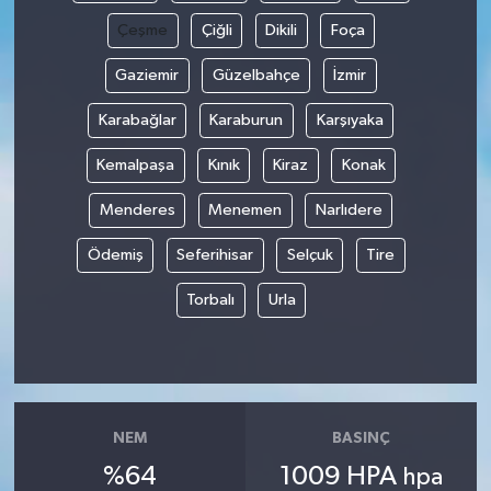
Çeşme
Çiğli
Dikili
Foça
Gaziemir
Güzelbahçe
İzmir
Karabağlar
Karaburun
Karşıyaka
Kemalpaşa
Kınık
Kiraz
Konak
Menderes
Menemen
Narlıdere
Ödemiş
Seferihisar
Selçuk
Tire
Torbalı
Urla
NEM
BASINÇ
%64
1009 HPA
hpa