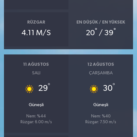
RÜZGAR
EN DÜŞÜK / EN YÜKSEK
°
°
4.11 M/S
20
/ 39
11 AĞUSTOS
12 AĞUSTOS
SALI
ÇARŞAMBA
°
°
29
30
Güneşli
Güneşli
Nem: %44
Nem: %40
Rüzgar: 6.00 m/s
Rüzgar: 7.50 m/s