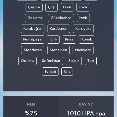
Çeşme
Çiğli
Dikili
Foça
Gaziemir
Güzelbahçe
İzmir
Karabağlar
Karaburun
Karşıyaka
Kemalpaşa
Kınık
Kiraz
Konak
Menderes
Menemen
Narlıdere
Ödemiş
Seferihisar
Selçuk
Tire
Torbalı
Urla
NEM
BASINÇ
%75
1010 HPA
hpa