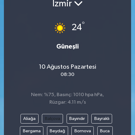
İzmir
Yazarlar
°
24
Güneşli
10 Ağustos Pazartesi
08:30
Nem: %75, Basınç: 1010 hpa hPa,
Rüzgar: 4.11 m/s
Aliağa
Balçova
Bayındır
Bayraklı
Bergama
Beydağ
Bornova
Buca