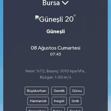
Bursa
Yazarlar
°
20
Güneşli
08 Ağustos Cumartesi
07:45
Nem: %72, Basınç: 1010 hpa hPa,
Rüzgar: 1.00 m/s
Büyükorhan
Gemlik
Gürsu
Harmancık
İnegöl
İznik