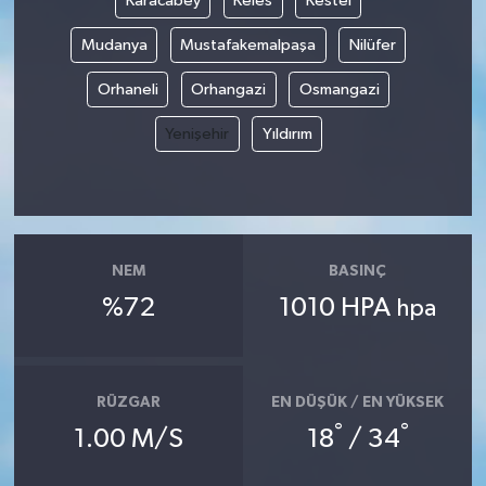
Karacabey
Keles
Kestel
Mudanya
Mustafakemalpaşa
Nilüfer
Orhaneli
Orhangazi
Osmangazi
Yenişehir
Yıldırım
NEM
BASINÇ
%72
1010 HPA
hpa
RÜZGAR
EN DÜŞÜK / EN YÜKSEK
°
°
1.00 M/S
18
/ 34