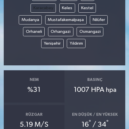
Karacabey
Keles
Kestel
Mudanya
Mustafakemalpaşa
Nilüfer
Orhaneli
Orhangazi
Osmangazi
Yenişehir
Yıldırım
NEM
BASINÇ
%31
1007 HPA
hpa
RÜZGAR
EN DÜŞÜK / EN YÜKSEK
°
°
5.19 M/S
16
/ 34