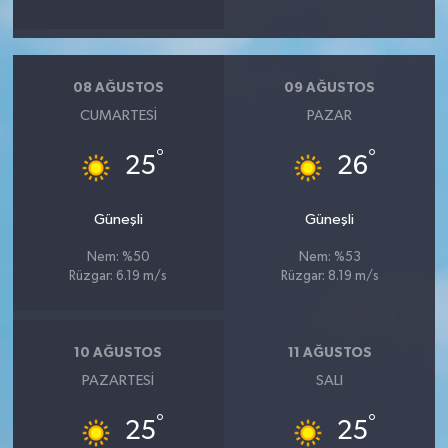
08 AĞUSTOS
09 AĞUSTOS
CUMARTESI
PAZAR
°
°
25
26
Güneşli
Güneşli
Nem: %50
Nem: %53
Rüzgar: 6.19 m/s
Rüzgar: 8.19 m/s
10 AĞUSTOS
11 AĞUSTOS
PAZARTESI
SALI
°
°
25
25