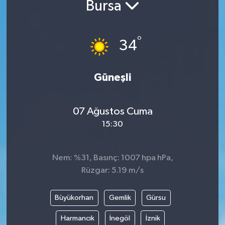
Bursa
Yazarlar
°
34
Güneşli
07 Ağustos Cuma
15:30
Nem: %31, Basınç: 1007 hpa hPa,
Rüzgar: 5.19 m/s
Büyükorhan
Gemlik
Gürsu
Harmancık
İnegöl
İznik