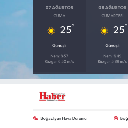
07 AĞUSTOS
08 AĞUSTOS
CUMA
CUMARTESI
°
°
25
25
Güneşli
Güneşli
Nem: %57
Nem: %49
Rüzgar: 6.50 m/s
Rüzgar: 5.89 m/s
Boğazlıyan Hava Durumu
Boğa