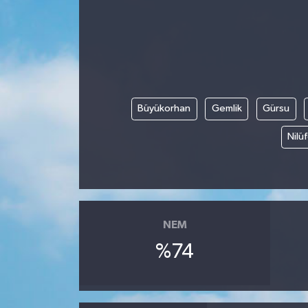
Yazarlar
Büyükorhan
Gemlik
Gürsu
Nilü
NEM
%74