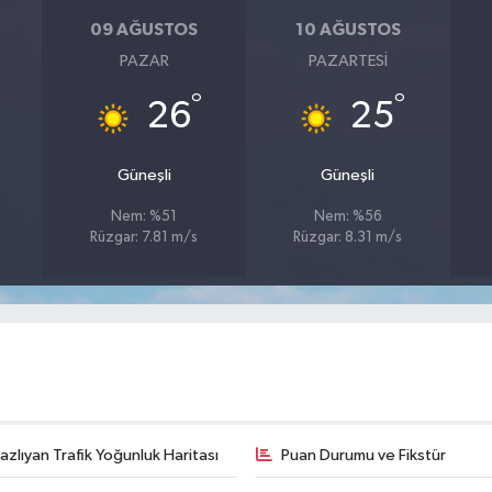
09 AĞUSTOS
10 AĞUSTOS
PAZAR
PAZARTESI
°
°
26
25
Güneşli
Güneşli
Nem: %51
Nem: %56
Rüzgar: 7.81 m/s
Rüzgar: 8.31 m/s
zlıyan Trafik Yoğunluk Haritası
Puan Durumu ve Fikstür