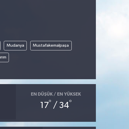
Mudanya
Mustafakemalpaşa
ırım
EN DÜŞÜK / EN YÜKSEK
°
°
17
/ 34