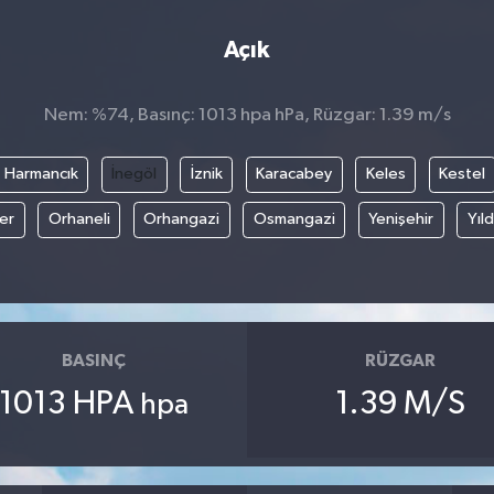
Açık
Nem: %74, Basınç: 1013 hpa hPa, Rüzgar: 1.39 m/s
Harmancık
İnegöl
İznik
Karacabey
Keles
Kestel
fer
Orhaneli
Orhangazi
Osmangazi
Yenişehir
Yıld
BASINÇ
RÜZGAR
1013 HPA
1.39 M/S
hpa