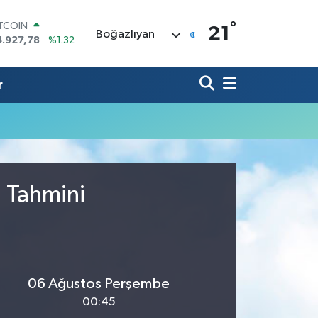
°
ITCOIN
21
Boğazlıyan
4.927,78
%1.32
OLAR
7,5894
%0.08
URO
r
5,0398
%-0.02
TERLİN
4,1581
%0.16
RAM ALTIN
508.83
%4.44
İST100
3.703
%11
u Tahmini
06 Ağustos Perşembe
00:45