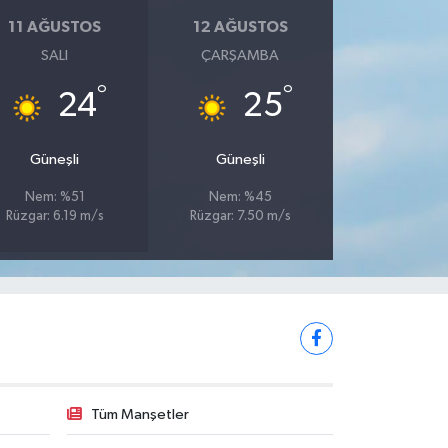
11 AĞUSTOS
12 AĞUSTOS
SALI
ÇARŞAMBA
°
°
24
25
Güneşli
Güneşli
Nem: %51
Nem: %45
Rüzgar: 6.19 m/s
Rüzgar: 7.50 m/s
Tüm Manşetler