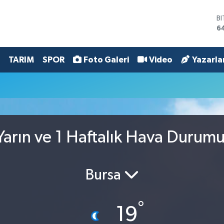
B
6
D
4
E
TARIM
SPOR
Foto Galeri
Video
Yazarla
5
S
6
G
6
B
1
arın ve 1 Haftalık Hava Durum
Bursa
°
19