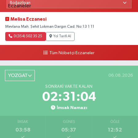
Melisa Eczanesi
Mevlana Mah. Şehit Lokman Dargın Cad. No:13 1 11
0 (354) 502 35 25
Yol Tarifi Al
Tüm Nöbetçi Eczaneler
YOZGAT
06.08.2026
SONRAKI VAKTE KALAN
02:31:03
İmsak Namazı
İMSAK
GÜNEŞ
ÖĞLE
03:58
05:37
12:52