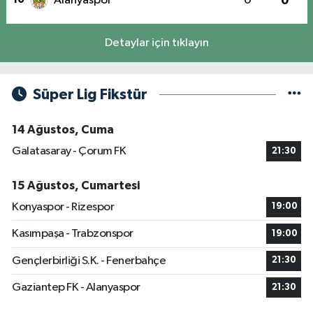
Alanyaspor
0
0
Detaylar için tıklayın
Süper Lig Fikstür
14 Ağustos, Cuma
Galatasaray - Çorum FK
21:30
15 Ağustos, Cumartesi
Konyaspor - Rizespor
19:00
Kasımpaşa - Trabzonspor
19:00
Gençlerbirliği S.K. - Fenerbahçe
21:30
Gaziantep FK - Alanyaspor
21:30