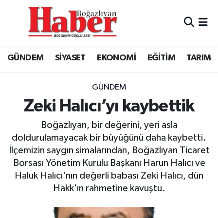
GÜNDEM
GÜNDEM
Boğazlıyan Hava Durumu
GÜNDEM
SİYASET
EKONOMİ
EĞİTİM
TARIM
SİYASET
EKONOMİ
Boğazlıyan Trafik Yoğunluk Haritası
EKONOMİ
SİYASET
TFF 3.Lig 3.Grup Puan Durumu ve Fikstür
GÜNDEM
Zeki Halıcı’yı kaybettik
EĞİTİM
EĞİTİM
Tüm Manşetler
Boğazlıyan, bir değerini, yeri asla
TARIM
SPOR
Son Dakika Haberleri
doldurulamayacak bir büyüğünü daha kaybetti.
İlçemizin saygın simalarından, Boğazlıyan Ticaret
SPOR
Haber Arşivi
Borsası Yönetim Kurulu Başkanı Harun Halıcı ve
Haluk Halıcı'nın değerli babası Zeki Halıcı, dün
Foto Galeri
Hakk'ın rahmetine kavuştu.
Video