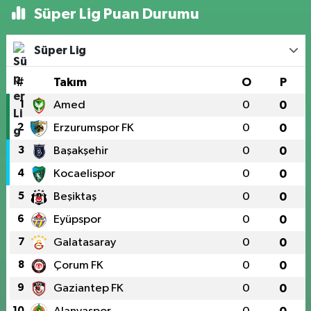
Süper Lig Puan Durumu
Süper Lig
#
Takım
O
P
1
Amed
0
0
2
Erzurumspor FK
0
0
3
Başakşehir
0
0
4
Kocaelispor
0
0
5
Beşiktaş
0
0
6
Eyüpspor
0
0
7
Galatasaray
0
0
8
Çorum FK
0
0
9
Gaziantep FK
0
0
10