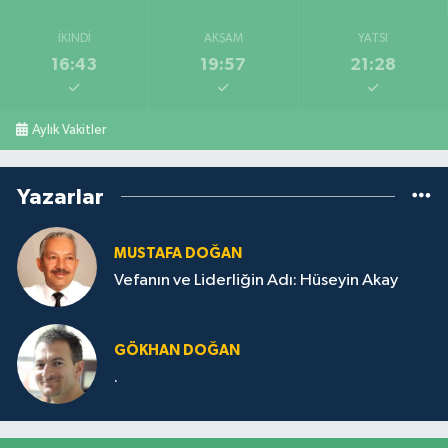
İKINDI
AKŞAM
YATSI
16:43
19:57
21:28
Aylık Vakitler
Yazarlar
MUSTAFA DOĞAN
Vefanın ve Liderliğin Adı: Hüseyin Akay
GÖKHAN DOĞAN
.