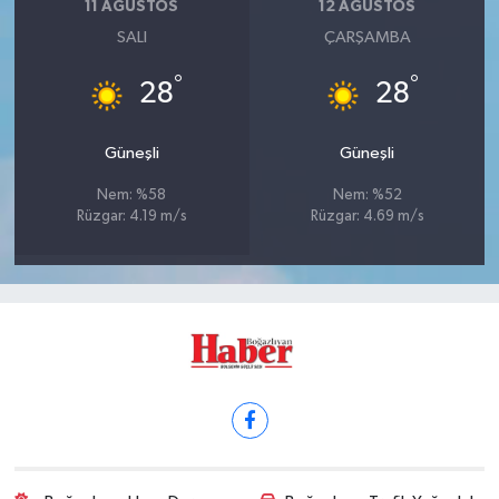
11 AĞUSTOS
12 AĞUSTOS
SALI
ÇARŞAMBA
°
°
28
28
Güneşli
Güneşli
Nem: %58
Nem: %52
Rüzgar: 4.19 m/s
Rüzgar: 4.69 m/s