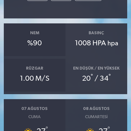
NEM
BASINÇ
%90
1008 HPA
hpa
RÜZGAR
EN DÜŞÜK / EN YÜKSEK
°
°
1.00 M/S
20
/ 34
07 AĞUSTOS
08 AĞUSTOS
CUMA
CUMARTESI
°
°