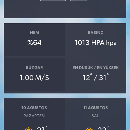
NEM
BASINÇ
%64
1013 HPA
hpa
RÜZGAR
EN DÜŞÜK / EN YÜKSEK
°
°
1.00 M/S
12
/ 31
10 AĞUSTOS
11 AĞUSTOS
PAZARTESI
SALI
°
°