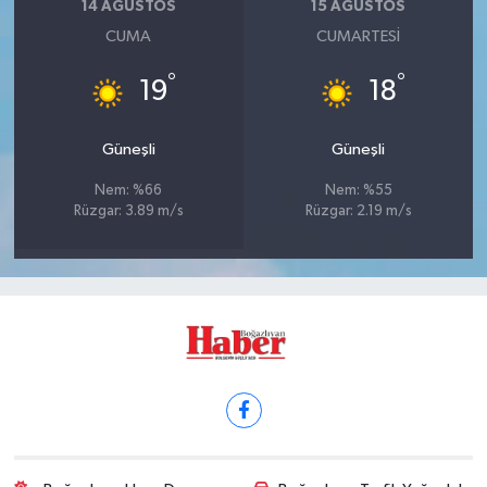
14 AĞUSTOS
15 AĞUSTOS
CUMA
CUMARTESI
°
°
19
18
Güneşli
Güneşli
Nem: %66
Nem: %55
Rüzgar: 3.89 m/s
Rüzgar: 2.19 m/s