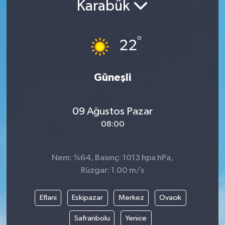
Karabük
Yazarlar
°
22
Güneşli
09 Ağustos Pazar
08:00
Nem: %64, Basınç: 1013 hpa hPa,
Rüzgar: 1.00 m/s
Eflani
Eskipazar
Merkez
Ovacık
Safranbolu
Yenice