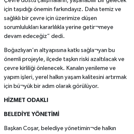
Çevre dostu çalışmaların, yaşanabilir bir gelecek
için taşıdığı önemin farkındayız. Daha temiz ve
sağlıklı bir çevre için üzerimize düşen
sorumlulukları kararlılıkla yerine getir¬meye
devam edeceğiz” dedi.
Boğazlıyan’ın altyapısına katkı sağla¬yan bu
önemli projeyle, ilçede taşkın riski azaltılacak ve
çevre kirliliği önlenecek. Kanalın yenileme ve
yapım işleri, yerel halkın yaşam kalitesini artırmak
için bü¬yük bir adım olarak görülüyor.
HİZMET ODAKLI
BELEDİYE YÖNETİMİ
Başkan Coşar, belediye yönetimin¬de halkın