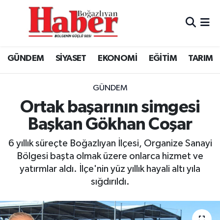
GÜNDEM
GÜNDEM
Boğazlıyan Hava Durumu
GÜNDEM
SİYASET
EKONOMİ
EĞİTİM
TARIM
SİYASET
EKONOMİ
Boğazlıyan Trafik Yoğunluk Haritası
EKONOMİ
SİYASET
TFF 3.Lig 3.Grup Puan Durumu ve Fikstür
GÜNDEM
Ortak başarının simgesi
EĞİTİM
EĞİTİM
Tüm Manşetler
Başkan Gökhan Coşar
TARIM
SPOR
Son Dakika Haberleri
6 yıllık süreçte Boğazlıyan İlçesi, Organize Sanayi
Bölgesi başta olmak üzere onlarca hizmet ve
SPOR
Haber Arşivi
yatırmlar aldı. İlçe'nin yüz yıllık hayali altı yıla
sığdırıldı.
Foto Galeri
Video