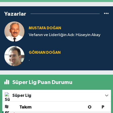
Yazarlar
MUSTAFA DOĞAN
Vefanın ve Liderliğin Adı: Hüseyin Akay
GÖKHAN DOĞAN
.
Süper Lig Puan Durumu
Süper Lig
#
Takım
O
P