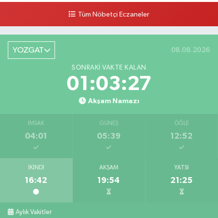
Tüm Nöbetçi Eczaneler
YOZGAT
08.08.2026
SONRAKI VAKTE KALAN
01:03:26
Akşam Namazı
İMSAK
GÜNEŞ
ÖĞLE
04:01
05:39
12:52
İKINDI
AKŞAM
YATSI
16:42
19:54
21:25
Aylık Vakitler