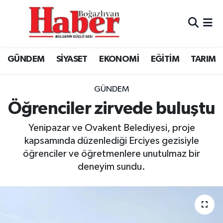
GÜNDEM
GÜNDEM
Boğazlıyan Hava Durumu
GÜNDEM
SİYASET
EKONOMİ
EĞİTİM
TARIM
SİYASET
EKONOMİ
Boğazlıyan Trafik Yoğunluk Haritası
EKONOMİ
SİYASET
TFF 3.Lig 3.Grup Puan Durumu ve Fikstür
GÜNDEM
Öğrenciler zirvede buluştu
EĞİTİM
EĞİTİM
Tüm Manşetler
Yenipazar ve Ovakent Belediyesi, proje
TARIM
SPOR
Son Dakika Haberleri
kapsamında düzenlediği Erciyes gezisiyle
öğrenciler ve öğretmenlere unutulmaz bir
SPOR
Haber Arşivi
deneyim sundu.
Foto Galeri
Video