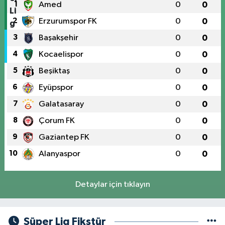
1
Amed
0
0
2
Erzurumspor FK
0
0
3
Başakşehir
0
0
4
Kocaelispor
0
0
5
Beşiktaş
0
0
6
Eyüpspor
0
0
7
Galatasaray
0
0
8
Çorum FK
0
0
9
Gaziantep FK
0
0
10
Alanyaspor
0
0
Detaylar için tıklayın
Süper Lig Fikstür