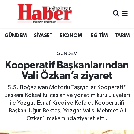
GÜNDEM
GÜNDEM
Boğazlıyan Hava Durumu
GÜNDEM
SİYASET
EKONOMİ
EĞİTİM
TARIM
SİYASET
EKONOMİ
Boğazlıyan Trafik Yoğunluk Haritası
EKONOMİ
SİYASET
TFF 3.Lig 3.Grup Puan Durumu ve Fikstür
GÜNDEM
Kooperatif Başkanlarından
EĞİTİM
EĞİTİM
Tüm Manşetler
Vali Özkan’a ziyaret
TARIM
SPOR
Son Dakika Haberleri
S.S. Boğazlıyan Motorlu Taşıyıcılar Kooperatifi
Başkanı Köksal Kılıçaslan ve yönetim kurulu üyeleri
SPOR
Haber Arşivi
ile Yozgat Esnaf Kredi ve Kefalet Kooperatifi
Başkanı Uğur Bektaş, Yozgat Valisi Mehmet Ali
Foto Galeri
Özkan’ı makamında ziyaret etti.
Video