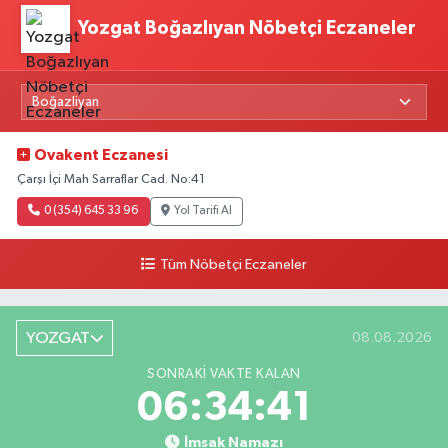
Yozgat Boğazlıyan Nöbetçi Eczaneler
Ovakent Eczanesi
Çarşı İçi Mah Sarraflar Cad. No:41
0 (354) 645 33 96
Yol Tarifi Al
Tüm Nöbetçi Eczaneler
YOZGAT
08.08.2026
SONRAKI VAKTE KALAN
06:34:41
İmsak Namazı