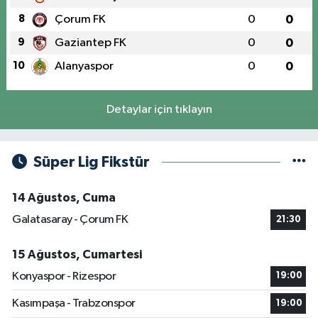
8
Çorum FK
0
0
9
Gaziantep FK
0
0
10
Alanyaspor
0
0
Detaylar için tıklayın
Süper Lig Fikstür
14 Ağustos, Cuma
Galatasaray - Çorum FK
21:30
15 Ağustos, Cumartesi
Konyaspor - Rizespor
19:00
Kasımpaşa - Trabzonspor
19:00