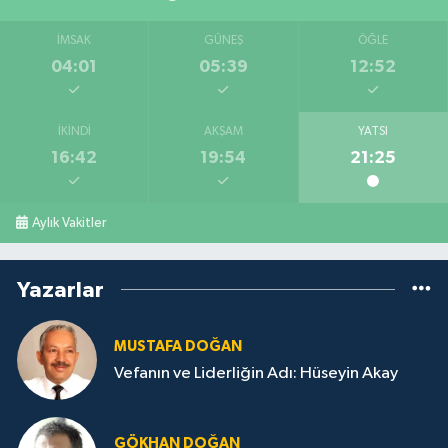
İMSAK
GÜNEŞ
ÖĞLE
04:01
05:39
12:52
İKINDI
AKŞAM
YATSI
16:42
19:54
21:25
Aylık Vakitler
Yazarlar
MUSTAFA DOĞAN
Vefanın ve Liderliğin Adı: Hüseyin Akay
GÖKHAN DOĞAN