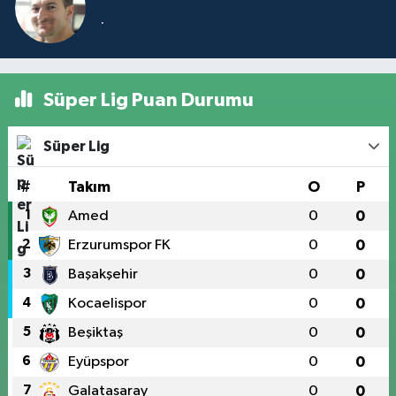
.
Süper Lig Puan Durumu
Süper Lig
#
Takım
O
P
1
Amed
0
0
2
Erzurumspor FK
0
0
3
Başakşehir
0
0
4
Kocaelispor
0
0
5
Beşiktaş
0
0
6
Eyüpspor
0
0
7
Galatasaray
0
0