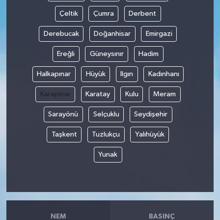
Çeltik
Çumra
Derbent
Derebucak
Doğanhisar
Emirgazi
Ereğli
Güneysınır
Hadim
Halkapınar
Hüyük
Ilgın
Kadınhanı
Karapınar
Karatay
Kulu
Meram
Sarayönü
Selçuklu
Seydişehir
Taşkent
Tuzlukçu
Yalıhüyük
Yunak
NEM
BASINÇ