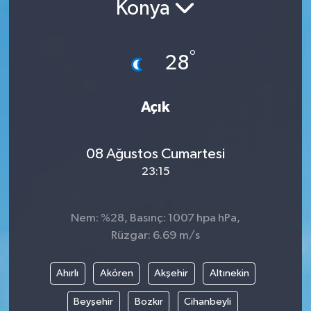
Konya
Yazarlar
°
28
Açık
08 Ağustos Cumartesi
23:15
Nem: %28, Basınç: 1007 hpa hPa,
Rüzgar: 6.69 m/s
Ahırlı
Akören
Akşehir
Altınekin
Beyşehir
Bozkır
Cihanbeyli