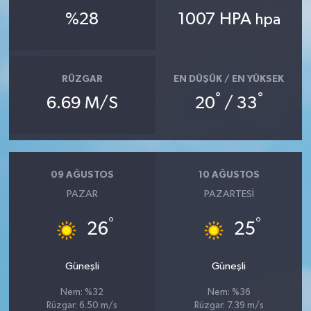
%28
1007 HPA
hpa
RÜZGAR
EN DÜŞÜK / EN YÜKSEK
°
°
6.69 M/S
20
/ 33
09 AĞUSTOS
10 AĞUSTOS
PAZAR
PAZARTESI
°
°
26
25
Güneşli
Güneşli
Nem: %32
Nem: %36
Rüzgar: 6.50 m/s
Rüzgar: 7.39 m/s