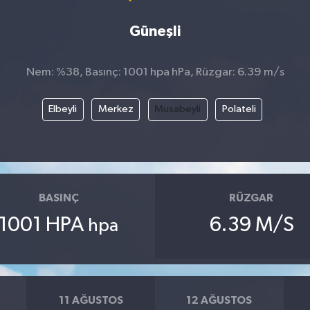
Güneşli
Nem: %38, Basınç: 1001 hpa hPa, Rüzgar: 6.39 m/s
Elbeyli
Merkez
Musabeyli
Polateli
BASINÇ
RÜZGAR
1001 HPA
6.39 M/S
hpa
11 AĞUSTOS
12 AĞUSTOS