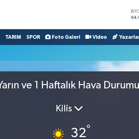
BIT
64.
DO
47,
EU
TARIM
SPOR
Foto Galeri
Video
Yazarla
55,
STE
64,
GRA
666
BİS
13.
arın ve 1 Haftalık Hava Durum
Kilis
°
32