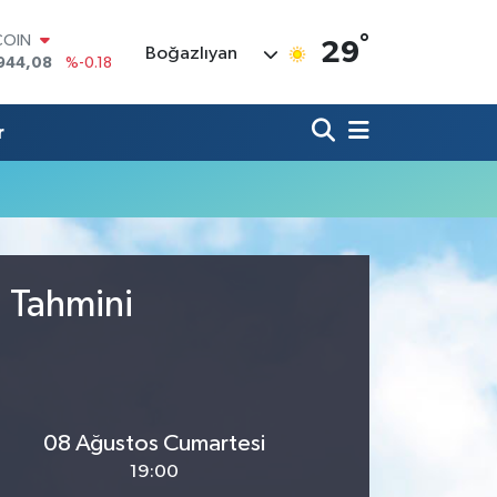
°
COIN
29
Boğazlıyan
944,08
%-0.18
LAR
7436
%0.18
RO
r
2510
%0.32
RLİN
4811
%0.38
M ALTIN
0.55
%0.03
T100
779
%-14
u Tahmini
08 Ağustos Cumartesi
19:00