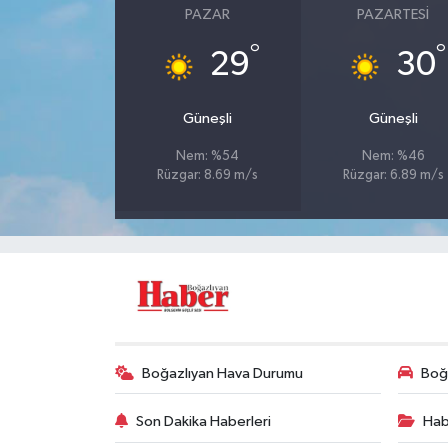
PAZAR
PAZARTESI
°
°
29
30
Güneşli
Güneşli
Nem: %54
Nem: %46
Rüzgar: 8.69 m/s
Rüzgar: 6.89 m/s
Boğazlıyan Hava Durumu
Boğa
Son Dakika Haberleri
Hab