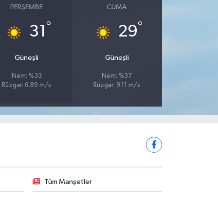
PERŞEMBE
CUMA
°
°
31
29
Güneşli
Güneşli
Nem: %33
Nem: %37
Rüzgar: 6.89 m/s
Rüzgar: 9.11 m/s
Tüm Manşetler