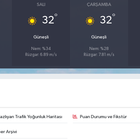
SALI
ÇARŞAMBA
°
°
32
32
Güneşli
Güneşli
Nem: %34
Nem: %28
Rüzgar: 6.89 m/s
Rüzgar: 7.81 m/s
zlıyan Trafik Yoğunluk Haritası
Puan Durumu ve Fikstür
er Arşivi