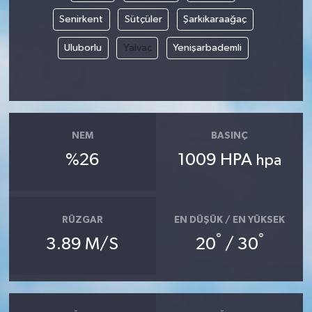
Senirkent
Sütçüler
Şarkikaraağaç
Uluborlu
Yalvaç
Yenişarbademli
NEM
BASINÇ
%26
1009 HPA
hpa
RÜZGAR
EN DÜŞÜK / EN YÜKSEK
°
°
3.89 M/S
20
/ 30