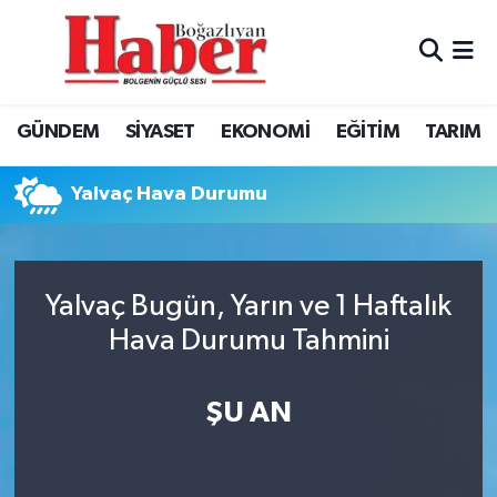
GÜNDEM
GÜNDEM
Boğazlıyan Hava Durumu
GÜNDEM
SİYASET
EKONOMİ
EĞİTİM
TARIM
SİYASET
EKONOMİ
Boğazlıyan Trafik Yoğunluk Haritası
Yalvaç Hava Durumu
EKONOMİ
SİYASET
TFF 3.Lig 3.Grup Puan Durumu ve Fikstür
EĞİTİM
EĞİTİM
Tüm Manşetler
Yalvaç Bugün, Yarın ve 1 Haftalık
TARIM
SPOR
Son Dakika Haberleri
Hava Durumu Tahmini
SPOR
Haber Arşivi
ŞU AN
Foto Galeri
Video