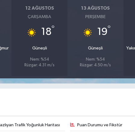
12 AĞUSTOS
13 AĞUSTOS
ÇARŞAMBA
PERŞEMBE
°
°
18
19
ağmur
Güneşli
Güneşli
Yakı
Nem: %54
Nem: %54
Rüzgar: 4.31 m/s
Rüzgar: 4.50 m/s
zlıyan Trafik Yoğunluk Haritası
Puan Durumu ve Fikstür