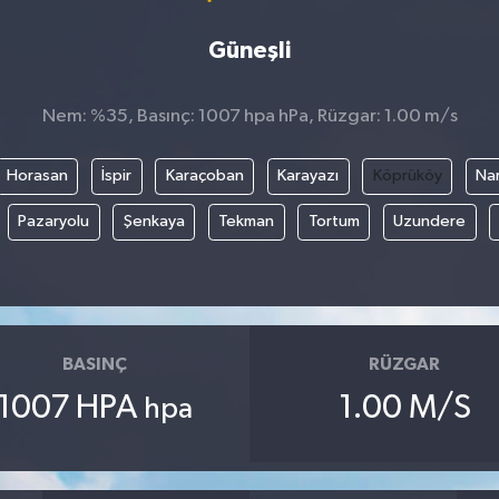
Güneşli
Nem: %35, Basınç: 1007 hpa hPa, Rüzgar: 1.00 m/s
Horasan
İspir
Karaçoban
Karayazı
Köprüköy
Na
Pazaryolu
Şenkaya
Tekman
Tortum
Uzundere
BASINÇ
RÜZGAR
1007 HPA
1.00 M/S
hpa