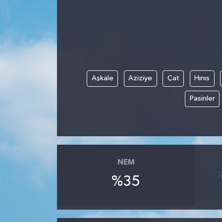
Yazarlar
Aşkale
Aziziye
Çat
Hınıs
Pasinler
NEM
%35