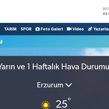
BIT
64.
DO
47,
EU
TARIM
SPOR
Foto Galeri
Video
Yazarla
55,
STE
u
64,
GRA
66
BİS
13.
arın ve 1 Haftalık Hava Durum
Erzurum
°
25