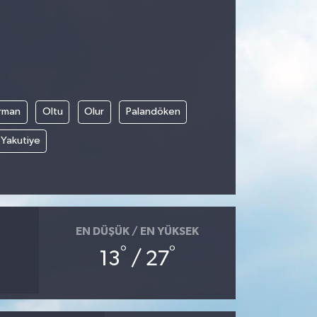
rman
Oltu
Olur
Palandöken
Yakutiye
EN DÜŞÜK / EN YÜKSEK
°
°
13
/ 27