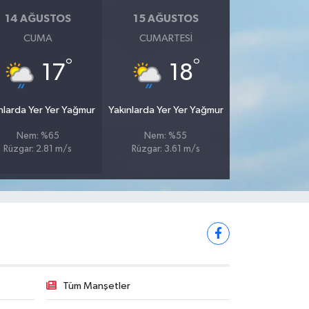
14 AĞUSTOS
15 AĞUSTOS
CUMA
CUMARTESI
°
°
17
18
nlarda Yer Yer Yağmur
Yakınlarda Yer Yer Yağmur
Nem: %65
Nem: %55
Rüzgar: 2.81 m/s
Rüzgar: 3.61 m/s
Tüm Manşetler