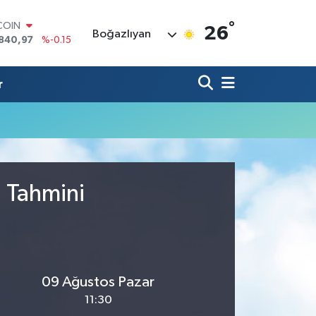
°
COIN
26
Boğazlıyan
840,97
%-0.15
LAR
7436
%0.18
RO
r
2510
%0.32
RLİN
4811
%0.38
M ALTIN
60.55
%0
T100
779
%-14
u Tahmini
09 Ağustos Pazar
11:30