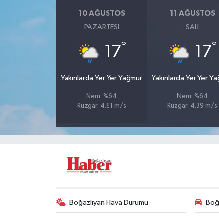
10 AĞUSTOS
11 AĞUSTOS
PAZARTESI
SALI
°
°
17
17
Yakınlarda Yer Yer Yağmur
Yakınlarda Yer Yer Y
Nem: %64
Nem: %64
Rüzgar: 4.81 m/s
Rüzgar: 4.39 m/s
Boğazlıyan Hava Durumu
Boğa