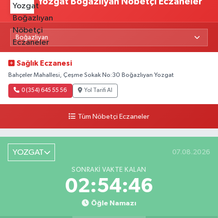
Yozgat Boğazlıyan Nöbetçi Eczaneler
Sağlık Eczanesi
Bahçeler Mahallesi, Çeşme Sokak No:30 Boğazlıyan Yozgat
0 (354) 645 55 56
Yol Tarifi Al
Tüm Nöbetçi Eczaneler
YOZGAT
07.08.2026
SONRAKI VAKTE KALAN
02:54:45
Öğle Namazı