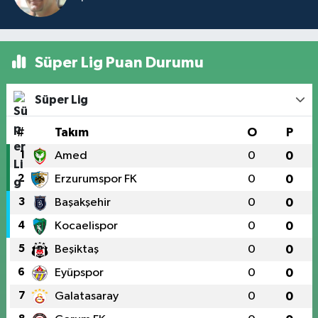
Süper Lig Puan Durumu
Süper Lig
#
Takım
O
P
1
Amed
0
0
2
Erzurumspor FK
0
0
3
Başakşehir
0
0
4
Kocaelispor
0
0
5
Beşiktaş
0
0
6
Eyüpspor
0
0
7
Galatasaray
0
0