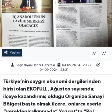
Yazarlar
Paylaş
-
+
A
A
Boğazlıyan Haber Gazetesi
04.09.2024 - 23:27
04.09.2024 - 23:31
Türkiye’nin saygın ekonomi dergilerinden
birisi olan EKOFULL, Ağustos sayısında;
ilçeye kazandırmış olduğu Organize Sanayi
Bölgesi başta olmak üzere, onlarca eserle
“yerelden kalkınmada” Yozgat’ta “Rol