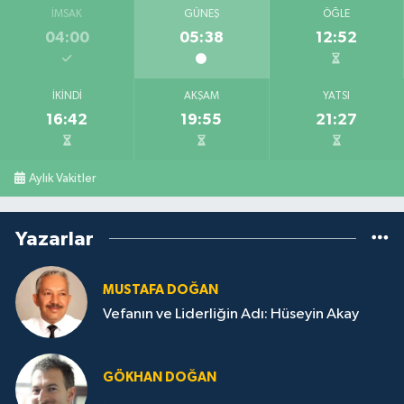
İMSAK
GÜNEŞ
ÖĞLE
04:00
05:38
12:52
İKINDI
AKŞAM
YATSI
16:42
19:55
21:27
Aylık Vakitler
Yazarlar
MUSTAFA DOĞAN
Vefanın ve Liderliğin Adı: Hüseyin Akay
GÖKHAN DOĞAN
.