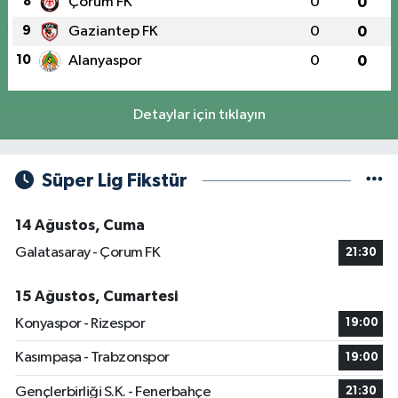
8
Çorum FK
0
0
9
Gaziantep FK
0
0
10
Alanyaspor
0
0
Detaylar için tıklayın
Süper Lig Fikstür
14 Ağustos, Cuma
Galatasaray - Çorum FK
21:30
15 Ağustos, Cumartesi
Konyaspor - Rizespor
19:00
Kasımpaşa - Trabzonspor
19:00
Gençlerbirliği S.K. - Fenerbahçe
21:30