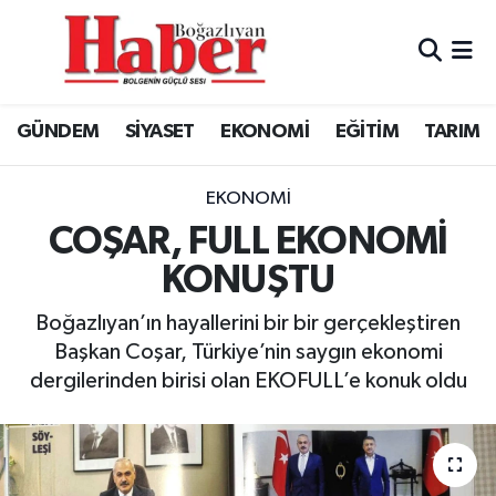
GÜNDEM
GÜNDEM
Boğazlıyan Hava Durumu
GÜNDEM
SİYASET
EKONOMİ
EĞİTİM
TARIM
SİYASET
EKONOMİ
Boğazlıyan Trafik Yoğunluk Haritası
EKONOMİ
SİYASET
TFF 3.Lig 3.Grup Puan Durumu ve Fikstür
EKONOMİ
COŞAR, FULL EKONOMİ
EĞİTİM
EĞİTİM
Tüm Manşetler
KONUŞTU
TARIM
SPOR
Son Dakika Haberleri
Boğazlıyan’ın hayallerini bir bir gerçekleştiren
Başkan Coşar, Türkiye’nin saygın ekonomi
SPOR
Haber Arşivi
dergilerinden birisi olan EKOFULL’e konuk oldu
Foto Galeri
Video