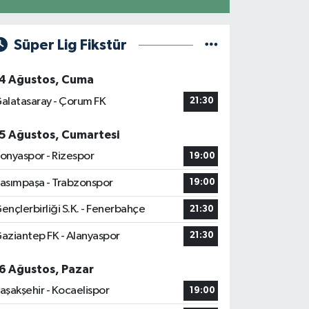
Süper Lig Fikstür
4 Ağustos, Cuma
alatasaray - Çorum FK
21:30
5 Ağustos, Cumartesi
onyaspor - Rizespor
19:00
asımpaşa - Trabzonspor
19:00
ençlerbirliği S.K. - Fenerbahçe
21:30
aziantep FK - Alanyaspor
21:30
6 Ağustos, Pazar
aşakşehir - Kocaelispor
19:00