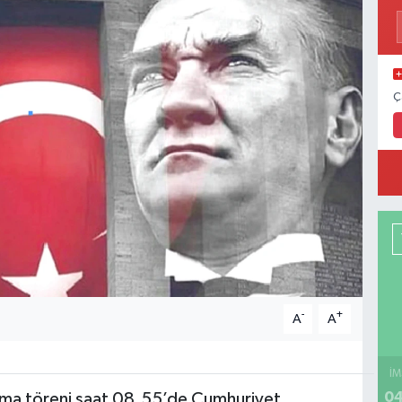
Ç
-
+
A
A
İM
04
nma töreni saat 08.55’de Cumhuriyet