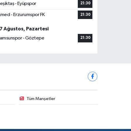
eşiktaş - Eyüpspor
21:30
med - Erzurumspor FK
21:30
7 Ağustos, Pazartesi
amsunspor - Göztepe
21:30
Tüm Manşetler