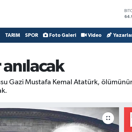
BIT
64.
DO
47,
EU
TARIM
SPOR
Foto Galeri
Video
Yazarla
55,
STE
64,
GRA
anılacak
666
BİS
13.
usu Gazi Mustafa Kemal Atatürk, ölümünün 
ak.