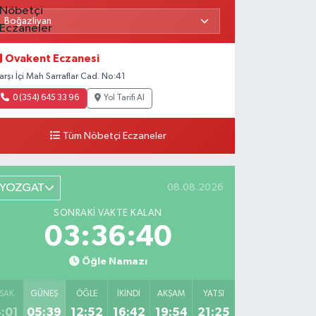
Ovakent Eczanesi
arşı İçi Mah Sarraflar Cad. No:41
0 (354) 645 33 96
Yol Tarifi Al
Tüm Nöbetçi Eczaneler
YOZGAT
08.08.2026
SONRAKI VAKTE KALAN
03:36:40
Öğle Namazı
SAK
GÜNEŞ
ÖĞLE
İKINDI
AKŞAM
YATSI
:01
05:39
12:52
16:42
19:54
21:25