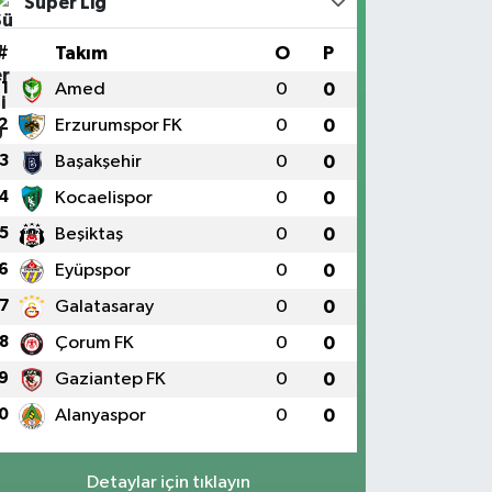
Süper Lig
#
Takım
O
P
1
Amed
0
0
2
Erzurumspor FK
0
0
3
Başakşehir
0
0
4
Kocaelispor
0
0
5
Beşiktaş
0
0
6
Eyüpspor
0
0
7
Galatasaray
0
0
8
Çorum FK
0
0
9
Gaziantep FK
0
0
0
Alanyaspor
0
0
Detaylar için tıklayın