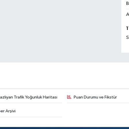
B
A
1
S
zlıyan Trafik Yoğunluk Haritası
Puan Durumu ve Fikstür
er Arşivi