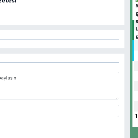
zetesi
1