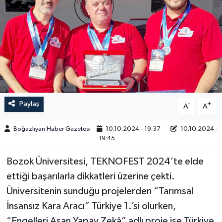
Yazarlar
Paylaş
-
+
A
A
Boğazlıyan Haber Gazetesi
10.10.2024 - 19:37
10.10.2024 -
19:45
Bozok Üniversitesi, TEKNOFEST 2024’te elde
ettiği başarılarla dikkatleri üzerine çekti.
Üniversitenin sunduğu projelerden “Tarımsal
İnsansız Kara Aracı” Türkiye 1.’si olurken,
“Engelleri Aşan Yapay Zekâ” adlı proje ise Türkiye