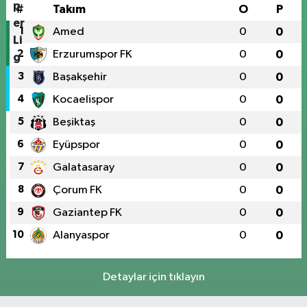
#
Takım
O
P
1
Amed
0
0
2
Erzurumspor FK
0
0
3
Başakşehir
0
0
4
Kocaelispor
0
0
5
Beşiktaş
0
0
6
Eyüpspor
0
0
7
Galatasaray
0
0
8
Çorum FK
0
0
9
Gaziantep FK
0
0
10
Alanyaspor
0
0
Detaylar için tıklayın