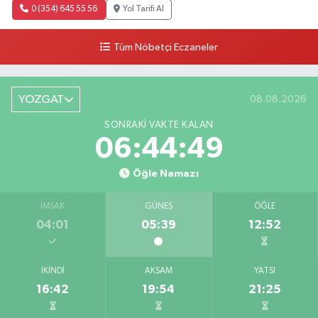
0 (354) 645 55 56
Yol Tarifi Al
Tüm Nöbetçi Eczaneler
YOZGAT
08.08.2026
SONRAKI VAKTE KALAN
06:44:48
Öğle Namazı
İMSAK
GÜNEŞ
ÖĞLE
04:01
05:39
12:52
İKINDI
AKŞAM
YATSI
16:42
19:54
21:25