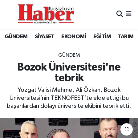
GÜNDEM
GÜNDEM
Boğazlıyan Hava Durumu
GÜNDEM
SİYASET
EKONOMİ
EĞİTİM
TARIM
SİYASET
EKONOMİ
Boğazlıyan Trafik Yoğunluk Haritası
EKONOMİ
SİYASET
TFF 3.Lig 3.Grup Puan Durumu ve Fikstür
GÜNDEM
Bozok Üniversitesi'ne
EĞİTİM
EĞİTİM
Tüm Manşetler
tebrik
TARIM
SPOR
Son Dakika Haberleri
Yozgat Valisi Mehmet Ali Özkan, Bozok
Üniversitesi’nin TEKNOFEST’te elde ettiği bu
SPOR
Haber Arşivi
başarılardan dolayı üniversite ekibini tebrik etti.
Foto Galeri
Video