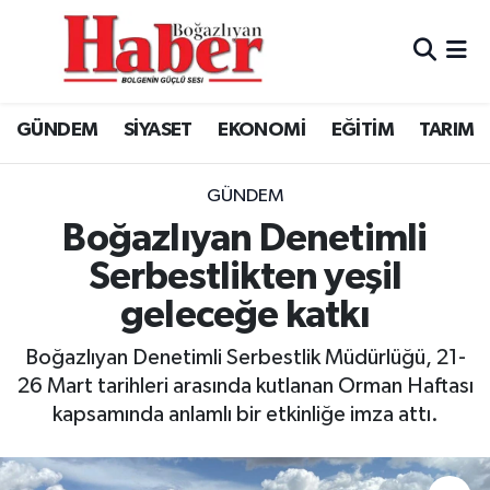
GÜNDEM
GÜNDEM
Boğazlıyan Hava Durumu
GÜNDEM
SİYASET
EKONOMİ
EĞİTİM
TARIM
SİYASET
EKONOMİ
Boğazlıyan Trafik Yoğunluk Haritası
EKONOMİ
SİYASET
TFF 3.Lig 3.Grup Puan Durumu ve Fikstür
GÜNDEM
Boğazlıyan Denetimli
EĞİTİM
EĞİTİM
Tüm Manşetler
Serbestlikten yeşil
geleceğe katkı
TARIM
SPOR
Son Dakika Haberleri
Boğazlıyan Denetimli Serbestlik Müdürlüğü, 21-
SPOR
Haber Arşivi
26 Mart tarihleri arasında kutlanan Orman Haftası
kapsamında anlamlı bir etkinliğe imza attı.
Foto Galeri
Video