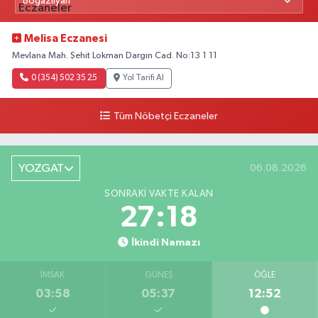
Melisa Eczanesi
Mevlana Mah. Şehit Lokman Dargın Cad. No:13 1 11
0 (354) 502 35 25
Yol Tarifi Al
Tüm Nöbetçi Eczaneler
YOZGAT
06.08.2026
SONRAKI VAKTE KALAN
27:17
İkindi Namazı
İMSAK
GÜNEŞ
ÖĞLE
03:58
05:37
12:52