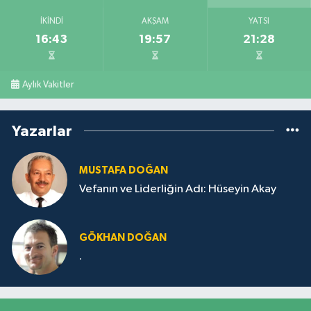
İKINDI
AKŞAM
YATSI
16:43
19:57
21:28
Aylık Vakitler
Yazarlar
MUSTAFA DOĞAN
Vefanın ve Liderliğin Adı: Hüseyin Akay
GÖKHAN DOĞAN
.