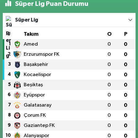
Süper Lig Puan Durumu
Süper Lig
#
Takım
O
P
1
Amed
0
0
2
Erzurumspor FK
0
0
3
Başakşehir
0
0
4
Kocaelispor
0
0
5
Beşiktaş
0
0
6
Eyüpspor
0
0
7
Galatasaray
0
0
8
Çorum FK
0
0
9
Gaziantep FK
0
0
10
Alanyaspor
0
0