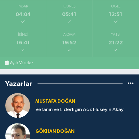
İMSAK
GÜNEŞ
ÖĞLE
04:04
05:41
12:51
İKINDI
AKŞAM
YATSI
16:41
19:52
21:22
Aylık Vakitler
Yazarlar
MUSTAFA DOĞAN
Vefanın ve Liderliğin Adı: Hüseyin Akay
GÖKHAN DOĞAN