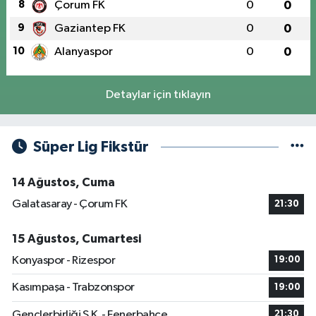
8
Çorum FK
0
0
9
Gaziantep FK
0
0
10
Alanyaspor
0
0
Detaylar için tıklayın
Süper Lig Fikstür
14 Ağustos, Cuma
Galatasaray - Çorum FK
21:30
15 Ağustos, Cumartesi
Konyaspor - Rizespor
19:00
Kasımpaşa - Trabzonspor
19:00
Gençlerbirliği S.K. - Fenerbahçe
21:30