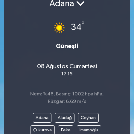
Adana
Yazarlar
°
34
Güneşli
08 Ağustos Cumartesi
17:15
Nem: %48, Basınç: 1002 hpa hPa,
Rüzgar: 6.69 m/s
Adana
Aladağ
Ceyhan
Çukurova
Feke
İmamoğlu