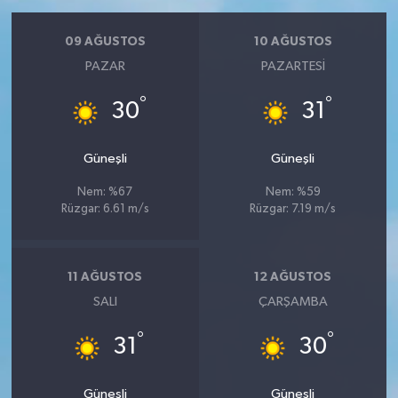
09 AĞUSTOS
10 AĞUSTOS
PAZAR
PAZARTESI
°
°
30
31
Güneşli
Güneşli
Nem: %67
Nem: %59
Rüzgar: 6.61 m/s
Rüzgar: 7.19 m/s
11 AĞUSTOS
12 AĞUSTOS
SALI
ÇARŞAMBA
°
°
31
30
Güneşli
Güneşli