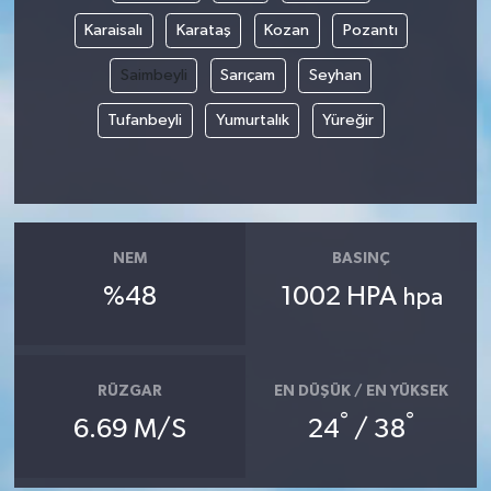
Karaisalı
Karataş
Kozan
Pozantı
Saimbeyli
Sarıçam
Seyhan
Tufanbeyli
Yumurtalık
Yüreğir
NEM
BASINÇ
%48
1002 HPA
hpa
RÜZGAR
EN DÜŞÜK / EN YÜKSEK
°
°
6.69 M/S
24
/ 38