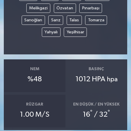
Melikgazi
Özvatan
Pınarbaşı
Sarıoğlan
Sarız
Talas
Tomarza
Yahyalı
Yeşilhisar
NEM
BASINÇ
%48
1012 HPA
hpa
RÜZGAR
EN DÜŞÜK / EN YÜKSEK
°
°
1.00 M/S
16
/ 32