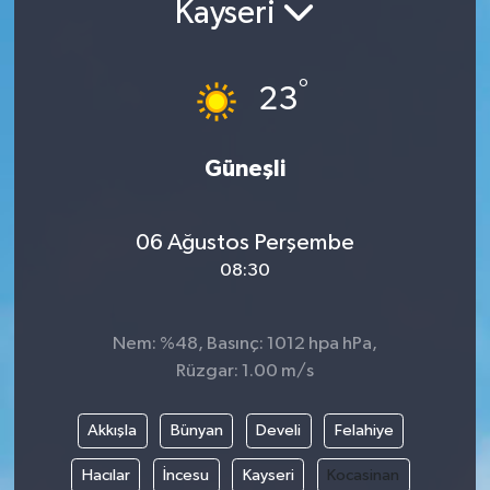
Kayseri
Yazarlar
°
23
Güneşli
06 Ağustos Perşembe
08:30
Nem: %48, Basınç: 1012 hpa hPa,
Rüzgar: 1.00 m/s
Akkışla
Bünyan
Develi
Felahiye
Hacılar
İncesu
Kayseri
Kocasinan