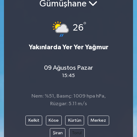
Gümüşhane
Yazarlar
°
26
Yakınlarda Yer Yer Yağmur
09 Ağustos Pazar
15:45
Nem: %51, Basınç: 1009 hpa hPa,
Rüzgar: 5.11 m/s
Kelkit
Köse
Kürtün
Merkez
Şiran
Torul