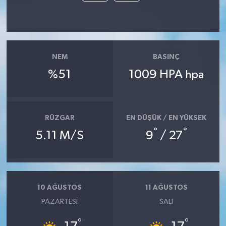
NEM
BASINÇ
%51
1009 HPA
hpa
RÜZGAR
EN DÜŞÜK / EN YÜKSEK
°
°
5.11 M/S
9
/ 27
10 AĞUSTOS
11 AĞUSTOS
PAZARTESI
SALI
°
°