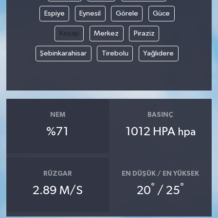
Espiye
Eynesil
Görele
Güce
Keşap
Merkez
Piraziz
Şebinkarahisar
Tirebolu
Yağlıdere
NEM
BASINÇ
%71
1012 HPA
hpa
RÜZGAR
EN DÜŞÜK / EN YÜKSEK
°
°
2.89 M/S
20
/ 25