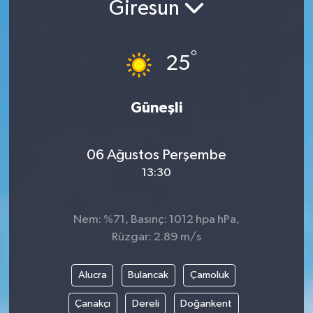
Giresun
Yazarlar
°
25
Güneşli
06 Ağustos Perşembe
13:30
Nem: %71, Basınç: 1012 hpa hPa,
Rüzgar: 2.89 m/s
Alucra
Bulancak
Çamoluk
Çanakçı
Dereli
Doğankent