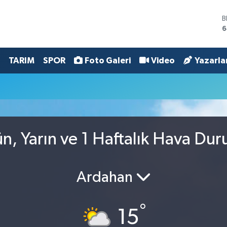
B
6
D
4
E
TARIM
SPOR
Foto Galeri
Video
Yazarla
5
S
6
G
6
B
1
, Yarın ve 1 Haftalık Hava Du
Ardahan
°
15