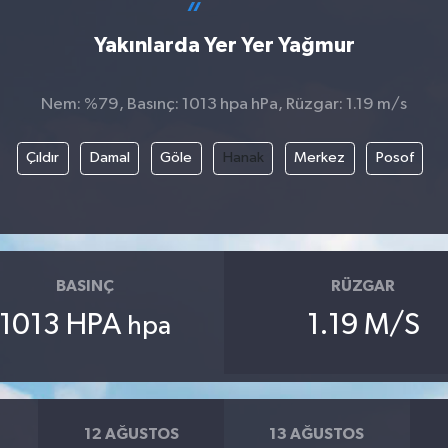
Yakınlarda Yer Yer Yağmur
Nem: %79, Basınç: 1013 hpa hPa, Rüzgar: 1.19 m/s
Çıldır
Damal
Göle
Hanak
Merkez
Posof
BASINÇ
RÜZGAR
1013 HPA
1.19 M/S
hpa
12 AĞUSTOS
13 AĞUSTOS